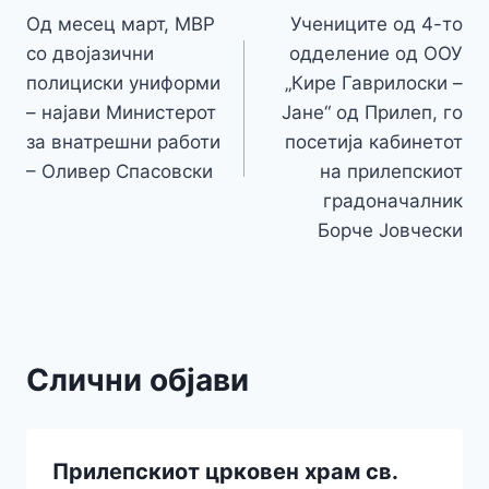
o
g
p
e
n
Од месец март, МВР
Учениците од 4-то
на
k
er
со двојазични
одделение од ООУ
k
напис
полициски униформи
„Кире Гаврилоски –
– најави Министерот
Јане“ од Прилеп, го
за внатрешни работи
посетија кабинетот
– Оливер Спасовски
на прилепскиот
градоначалник
Борче Јовчески
Слични објави
Прилепскиот црковен храм св.