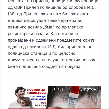
Левката“ во Прилеп, полициски службеници
од ОВР Прилеп го лишиле од слобода И.Д.
(38) од Прилеп, затоа што бил затекнат
додека извршувал тешка кражба во
патничко возило „бмв“, со прилепски
регистарски ознаки. Кај него биле
пронајдени и одземени предметите кои ги
одзел од возилото. И.Д. бил приведен во
полициска станица и по целосно
документирање на случајот против него ќе
биде поднесена соодветна пријава.