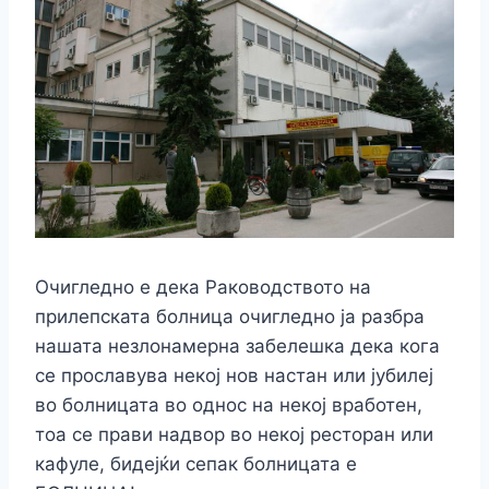
Очигледно е дека Раководството на
прилепската болница очигледно ја разбра
нашата незлонамерна забелешка дека кога
се прославува некој нов настан или јубилеј
во болницата во однос на некој вработен,
тоа се прави надвор во некој ресторан или
кафуле, бидејќи сепак болницата е