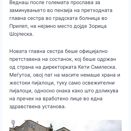
Веднаш после големата прослава за
заминувањето во пензија на претходната
главна сестра во градската болница во
Прилеп, на нејзино место дојде Зорица
Шојлеска.
Новата главна сестра беше официјално
претставена на состанок, кој беше одржан
од страна на директорката Кети Смилеска.
Меѓутоа, овој пат на масите немаше храна и
жестоки пијалоци, туку само освежителни
пијалоци, односно онака како што доликува
на пречек на вработено лице во една
здравствена установа.