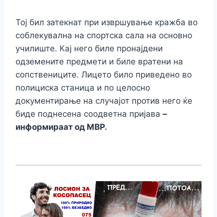
Тој бил затекнат при извршување кражба во
соблекувална на спортска сала на основно
училиште. Кај него биле пронајдени
одземените предмети и биле вратени на
сопствениците. Лицето било приведено во
полициска станица и по целосно
документирање на случајот против него ќе
биде поднесена соодветна пријава
–
информираат од МВР.