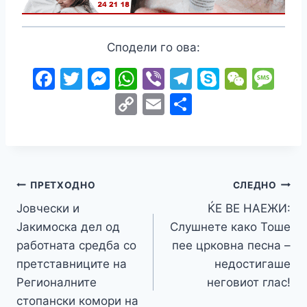
Сподели го ова:
F
T
M
W
Vi
T
S
W
M
a
w
e
h
b
el
k
e
e
C
E
S
c
itt
s
at
er
e
y
C
s
o
m
h
e
er
s
s
gr
p
h
s
p
ai
ar
b
e
A
a
e
at
a
y
l
e
o
n
p
m
g
Навигација
Li
ПРЕТХОДНО
СЛЕДНО
o
g
p
e
n
Јовчески и
ЌЕ ВЕ НАЕЖИ:
на
k
er
Јакимоска дел од
Слушнете како Тоше
k
напис
работната средба со
пее црковна песна –
претставниците на
недостигаше
Регионалните
неговиот глас!
стопански комори на