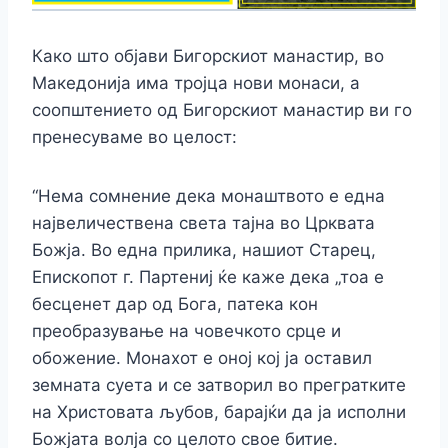
Како што објави Бигорскиот манастир, во
Mакедонија има тројца нови монаси, а
соопштението од Бигорскиот манастир ви го
пренесуваме во целост:
“Нема сомнение дека монаштвото е една
највеличествена света тајна во Црквата
Божја. Во една прилика, нашиот Старец,
Епископот г. Партениј ќе каже дека „тоа е
бесценет дар од Бога, патека кон
преобразување на човечкото срце и
обожение. Монахот е оној кој ја оставил
земната суета и се затворил во прегратките
на Христовата љубов, барајќи да ја исполни
Божјата волја со целото свое битие.