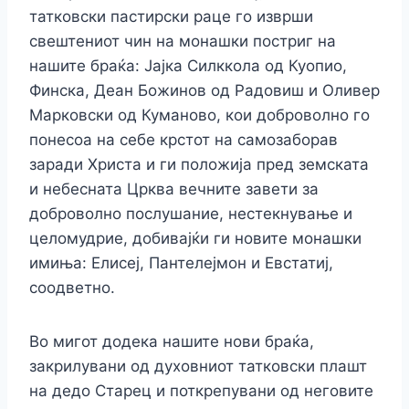
татковски пастирски раце го изврши
свештениот чин на монашки постриг на
нашите браќа: Јајка Силккола од Куопио,
Финска, Деан Божинов од Радовиш и Оливер
Марковски од Куманово, кои доброволно го
понесоа на себе крстот на самозаборав
заради Христа и ги положија пред земската
и небесната Црква вечните завети за
доброволно послушание, нестекнување и
целомудрие, добивајќи ги новите монашки
имиња: Елисеј, Пантелејмон и Евстатиј,
соодветно.
Во мигот додека нашите нови браќа,
закрилувани од духовниот татковски плашт
на дедо Старец и поткрепувани од неговите