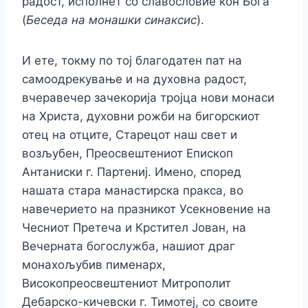
радост, исполнет со славословие кон Бога“
(
Беседа на монашки синаксис
).
И ете, токму по тој благодатен пат на
самоодрекување и на духовна радост,
вчеравечер зачекорија тројца нови монаси
на Христа, духовни рожби на бигорскиот
отец на отците, Старецот наш свет и
возљубен, Преосвештениот Епископ
Антаниски г. Партениј. Имено, според
нашата стара манастирска пракса, во
навечерието на празникот Усекновение на
Чесниот Претеча и Крстител Јован, на
Вечерната богослужба, нашиот драг
монахољубив пименарх,
Високопреосвештениот Митрополит
Дебарско-кичевски г. Тимотеј, со своите