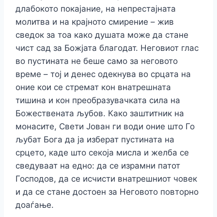
длабокото покајание, на непрестајната
молитва и на крајното смирение – жив
сведок за тоа како душата може да стане
чист сад за Божјата благодат. Неговиот глас
во пустината не беше само за неговото
време – тој и денес одекнува во срцата на
оние кои се стремат кон внатрешната
тишина и кон преобразувачката сила на
Божествената љубов. Како заштитник на
монасите, Свети Јован ги води оние што Го
љубат Бога да ја изберат пустината на
срцето, каде што секоја мисла и желба се
сведуваат на едно: да се израмни патот
Господов, да се исчисти внатрешниот човек
и да се стане достоен за Неговото повторно
доаѓање.