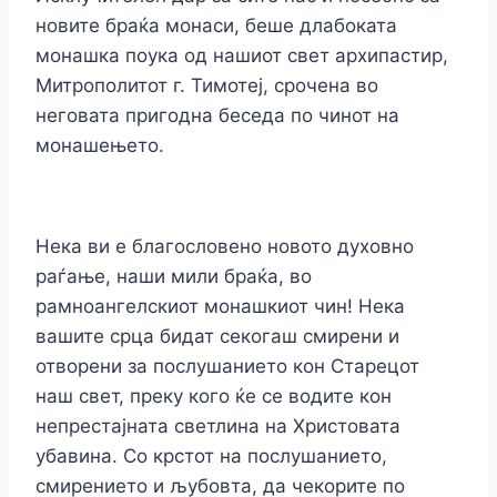
новите браќа монаси, беше длабоката
монашка поука од нашиот свет архипастир,
Митрополитот г. Тимотеј, срочена во
неговата пригодна беседа по чинот на
монашењето.
Нека ви е благословено новото духовно
раѓање, наши мили браќа, во
рамноангелскиот монашкиот чин! Нека
вашите срца бидат секогаш смирени и
отворени за послушанието кон Старецот
наш свет, преку кого ќе се водите кон
непрестајната светлина на Христовата
убавина. Со крстот на послушанието,
смирението и љубовта, да чекорите по