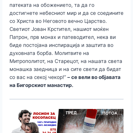
патеката на обожението, та да го
достигнете небесниот мир и да се соедините
со Христа во Неговото вечно Царство.
Светиот Јован Крстител, нашиот моќен
Патрон, прв монах и патеводител, нека ви
биде постојана инспирација и заштита во
духовната борба. Молитвите на
Митрополитот, на Старецот, на нашата света
монашка заедница и на сите свети да бидат
со вас на секој чекор!”
– се вели во објавата
на Бигорскиот манастир.