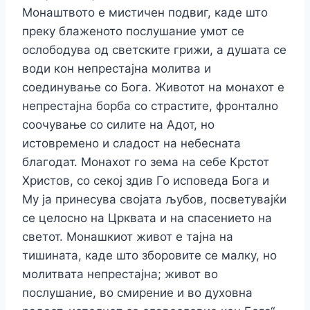
Монаштвото е мистичен подвиг, каде што
преку блаженото послушание умот се
ослободува од светските грижи, а душата се
води кон непрестајна молитва и
соединување со Бога. Животот на монахот е
непрестајна борба со страстите, фронтално
соочување со силите на Адот, но
истовремено и сладост на небесната
благодат. Монахот го зема на себе Крстот
Христов, со секој здив Го исповеда Бога и
Му ја принесува својата љубов, посветувајќи
се целосно на Црквата и на спасението на
светот. Монашкиот живот е тајна на
тишината, каде што зборовите се малку, но
молитвата непрестајна; живот во
послушание, во смирение и во духовна