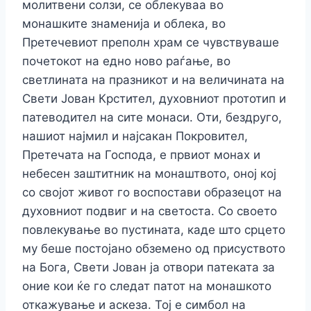
молитвени солзи, се облекуваа во
монашките знаменија и облека, во
Претечевиот преполн храм се чувствуваше
почетокот на едно ново раѓање, во
светлината на празникот и на величината на
Свети Јован Крстител, духовниот прототип и
патеводител на сите монаси. Оти, бездруго,
нашиот најмил и најсакан Покровител,
Претечата на Господа, е првиот монах и
небесен заштитник на монаштвото, оној кој
со својот живот го воспостави образецот на
духовниот подвиг и на светоста. Со своето
повлекување во пустината, каде што срцето
му беше постојано обземено од присуството
на Бога, Свети Јован ја отвори патеката за
оние кои ќе го следат патот на монашкото
откажување и аскеза. Тој е симбол на