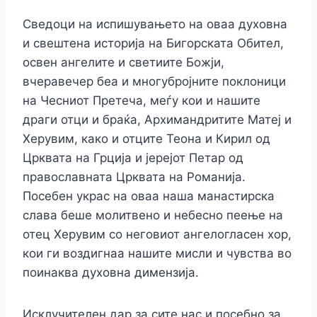
Сведоци на испишувањето на оваа духовна
и свештена историја на Бигорската Обител,
освен ангелите и светиите Божји,
вчеравечер беа и многубројните поклоници
на Чесниот Претеча, меѓу кои и нашите
драги отци и браќа, Архимандритите Матеј и
Херувим, како и отците Теона и Кирил од
Црквата на Грција и јерејот Петар од
православната Црквата на Романија.
Посебен украс на оваа наша манастирска
слава беше молитвено и небесно пеење на
отец Херувим со неговиот ангелогласен хор,
кои ги воздигнаа нашите мисли и чувства во
поинаква духовна димензија.
Исклучителен дар за сите нас и посебно за