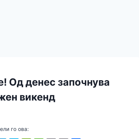
! Од денес започнува
жен викенд
ели го ова: