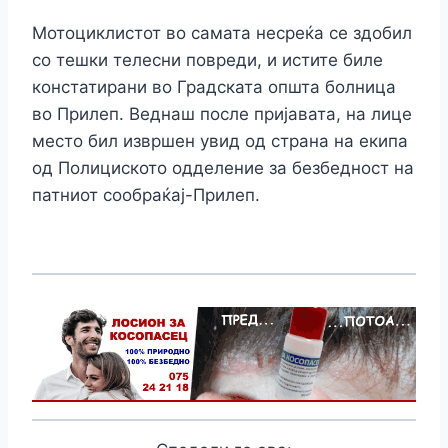
Мотоциклистот во самата несреќа се здобил
со тешки телecни повpeди, и истите биле
констатирани во Градската општа болница
во Прилеп. Веднаш после пријавата, на лице
место бил извршен увид од страна на екипа
од Полициското одделение за безбедност на
патниот сообраќај-Прилеп.