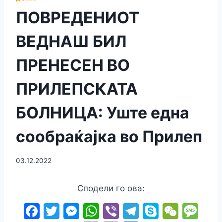
ПОВРЕДЕНИОТ
ВЕДНАШ БИЛ
ПРЕНЕСЕН ВО
ПРИЛЕПСКАТА
БОЛНИЦА: Уште една
сooбpaќajка во Прилеп
03.12.2022
Сподели го ова:
F
T
M
W
Vi
T
S
W
M