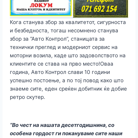
Кога станува збор за квалитетот, сигурноста
и безбедноста, тогаш несомнено станува
збор за ”Авто Контрол”, станицата за
технички преглед и модерниот сервис на
моторни возила, каде што задоволството на
клиентите се става на прво место!Оваа
година, Авто Контрол слави 10 години
успешно постоење, а по тој повод како што
знаеме сите, еден среќен добитник ќе добие
ретро скутер.
“Во чест на нашата десетгодишнина, со
особена гордост ги покануваме сите наши