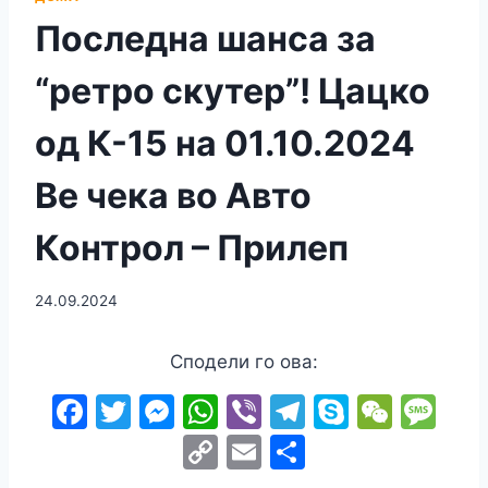
Последна шанса за
“ретро скутер”! Цацко
од К-15 на 01.10.2024
Ве чека во Авто
Контрол – Прилеп
24.09.2024
Сподели го ова:
F
T
M
W
Vi
T
S
W
M
a
w
e
h
b
el
k
e
e
C
E
S
c
itt
s
at
er
e
y
C
s
o
m
h