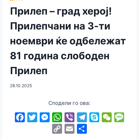
Прилеп – град херој!
Прилепчани на 3-ти
ноември ќе одбележат
81 година слободен
Прилеп
28.10.2025
Сподели го ова:
F
T
M
W
Vi
T
S
W
M
a
w
e
h
b
el
k
e
e
C
E
S
c
itt
s
at
er
e
y
C
s
o
m
h