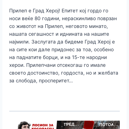
Прилеп е Град Херој! Епитет кој гордо го
носи веќе 80 години, нераскинливо поврзан
со животот на Прилеп, неговото минато,
нашата сегашност и иднината на нашите
најмили. Заслугата да бидеме Град Херој е
на сите кои дале придонес за тоа, особено
на паднатите борци, и на 15-те народни
херои. Прилепчани отсекогаш го имале
своето достоинство, гордоста, но и желбата
за слобода, просперитет…