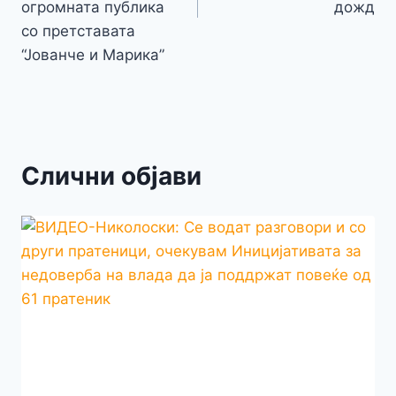
огромната публика
дожд
со претставата
“Јованче и Марика”
Слични објави