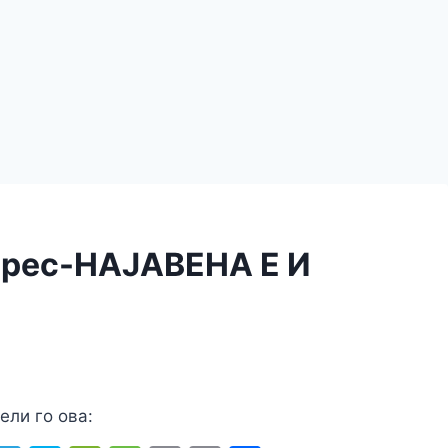
ерес-НАЈАВЕНА Е И
ели го ова: