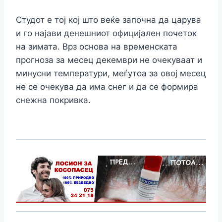
Студот е тој кој што веќе започна да царува
и го најави денешниот официјален почеток
на зимата. Врз основа на временската
прогноза за месец декември не очекуваат и
минусни температури, меѓутоа за овој месец
не се очекува да има снег и да се формира
снежна покривка.