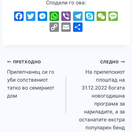
Сподели го ова:
F
T
M
W
Vi
T
S
W
M
a
w
e
h
b
el
k
e
e
C
E
S
c
itt
s
at
er
e
y
C
s
o
m
h
e
er
s
s
gr
p
h
s
p
ai
ar
b
e
A
a
e
at
a
y
l
e
o
n
p
m
g
Навигација
Li
ПРЕТХОДНО
СЛЕДНО
o
g
p
e
n
Прилепчанец си го
На прилепскиот
на
k
er
уби сопствениот
плоштад на
k
напис
татко во семејниот
31.12.2022 богата
дом
новогодишна
програма за
најмладите, а за
останатите екстра
популарен бенд