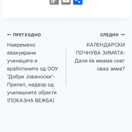
c
itt
s
at
er
e
y
C
s
o
m
h
e
er
s
s
gr
p
h
s
p
ai
ar
b
e
A
a
e
at
a
y
l
e
o
n
p
m
g
Навигација
Li
ПРЕТХОДНО
СЛЕДНО
o
g
p
e
n
Навремено
КАЛЕНДАРСКИ
на
k
er
евакуирани
ПОЧНУВА ЗИМАТА:
k
напис
учениците и
Дали ќе имаме снег
вработените од ООУ
оваа зима?
“Добре Јованоски”-
Прилеп, надвор од
училишните објекти
(ПОКАЗНА ВЕЖБА)