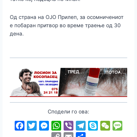
Од страна на ОЈО Прилеп, за осомничениот
е побаран пpитвop во време траење од 30
дена.
Сподели го ова:
F
T
M
W
Vi
T
S
W
M
a
w
e
h
b
el
k
e
e
C
E
S