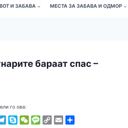
ВОТ И ЗАБАВА
МЕСТА ЗА ЗАБАВА И ОДМОР
нарите бараат спас –
ели го ова:
i
T
S
W
M
C
E
S