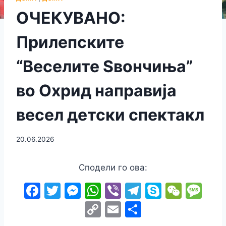
ОЧЕКУВАНО:
Прилепските
“Веселите Ѕвончиња”
во Охрид направија
весел детски спектакл
20.06.2026
Сподели го ова:
F
T
M
W
Vi
T
S
W
M
a
w
e
h
b
el
k
e
e
C
E
S
c
itt
s
at
er
e
y
C
s
o
m
h