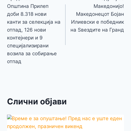
n
на
k
er
Општина Прилеп
Македонијо!
k
напис
доби 8.318 нови
Македонецот Бојан
канти за селекција на
Илиевски е победник
отпад, 126 нови
на Ѕвездите на Гранд
контејнери и 9
специјализирани
возила за собирање
отпад
Слични објави