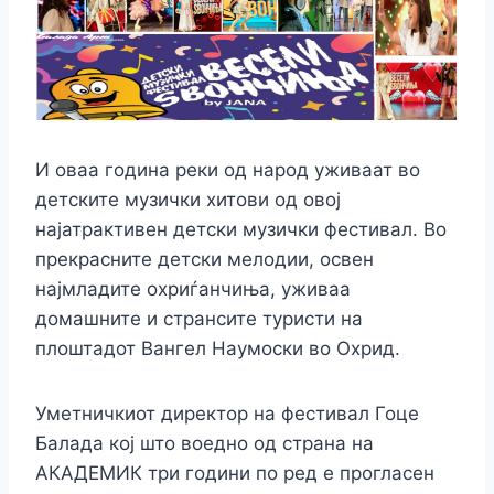
И оваа година реки од народ уживаат во
детските музички хитови од овој
најатрактивен детски музички фестивал. Во
прекрасните детски мелодии, освен
најмладите охриѓанчиња, уживаа
домашните и странсите туристи на
плоштадот Вангел Наумоски во Охрид.
Уметничкиот директор на фестивал Гоце
Балада кој што воедно од страна на
АКАДЕМИК три години по ред е прогласен