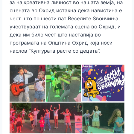
за најкреативна личност во нашата земја, на
сцената во Охрид истакна дека навистина е
чест што по шести пат Веселите Ѕвончиња
учествуваат на големата сцена во Охрид, и
дека им било чест што настапија во
програмата на Општина Охрид која носи
наслов “Културата расте со децата”.