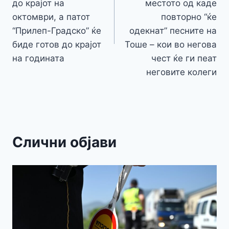
до крајот на
местото од каде
октомври, а патот
повторно “ќе
“Прилеп-Градско” ќе
одекнат” песните на
биде готов до крајот
Тоше – кои во негова
на годината
чест ќе ги пеат
неговите колеги
Слични објави