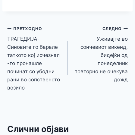
c
itt
s
at
er
e
y
C
s
o
m
h
e
er
s
s
gr
p
h
s
p
ai
ar
b
e
A
a
e
at
a
y
l
e
o
n
p
m
g
Навигација
Li
ПРЕТХОДНО
СЛЕДНО
o
g
p
e
n
ТРАГЕДИЈА:
Уживајте во
на
k
er
Синовите го барале
сончевиот викенд,
k
напис
таткото кој исчезнал
бидејќи од
-го пронашле
понeделник
починат со убодни
повторно не очекува
рани во сопственото
дожд
возило
Слични објави