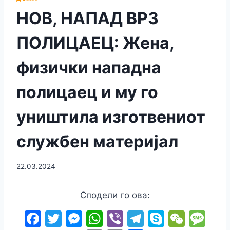
НОВ, НАПАД ВРЗ
ПОЛИЦАЕЦ: Жена,
физички нападна
полицаец и му го
уништила изготвениот
службен материјал
22.03.2024
Сподели го ова:
F
T
M
W
Vi
T
S
W
M