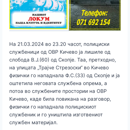
На 21.03.2024 во 23.20 часот, полициски
службеници од ОВР Кичево ја лишиле од
слобода В.Ј.(60) од Скопје. Таа, претходно,
на улицата „Трајче Стрезоски“ во Кичево
физички го нападнала Ф.С.(33) од Скопје и ја
оштетила неговата службена опрема, а
потоа во службените простории на ОВР
Кичево, каде била повикана на разговор,
физички го нападнала полицискиот
службеник и го уништила изготвениот
службен материјал.