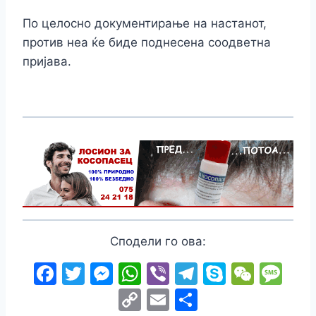
По целосно документирање на настанот,
против неа ќе биде поднесена соодветна
пријава.
Сподели го ова:
F
T
M
W
Vi
T
S
W
M
a
w
e
h
b
el
k
e
e
C
E
S