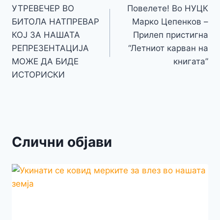
o
g
p
e
n
УТРЕВЕЧЕР ВО
Повелете! Во НУЦК
на
k
er
БИТОЛА НАТПРЕВАР
Марко Цепенков –
k
напис
КОЈ ЗА НАШАТА
Прилеп пристигна
РЕПРЕЗЕНТАЦИЈА
“Летниот карван на
МОЖЕ ДА БИДЕ
книгата”
ИСТОРИСКИ
Слични објави