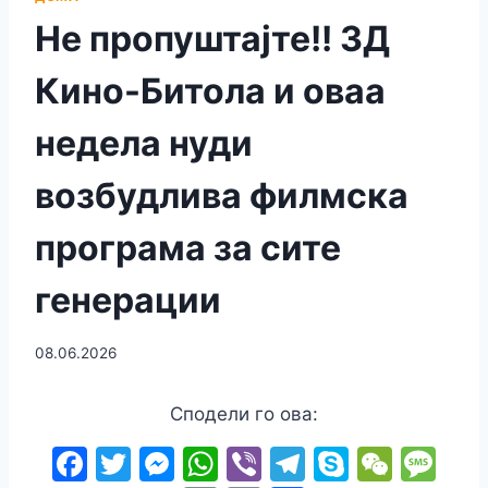
Не пропуштајте!! 3Д
Кино-Битола и оваа
недела нуди
возбудлива филмска
програма за сите
генерации
08.06.2026
Сподели го ова:
F
T
M
W
Vi
T
S
W
M