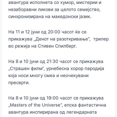
авантура исполнета со хумор, мистерии и
незаборавни ликови за целото семејство,
синхронизирана на македонски јазик.
На 11 и 12 јуни од 20:00 часот ќе се
прикажува „Денот на разоткривање“, трилер
во режија на Стивен Спилберг.
На 8 и 10 јуни од 21:30 часот се прикажува
„Страшен филм“, урнебесна хорор пародија
која носи многу смеа и неочекувани
пресврти.
На 8 и 10 јуни од 19:00 часот се прикажува
„Masters of the Universe“, епска фантастична
авантура инспирирана од легендарната