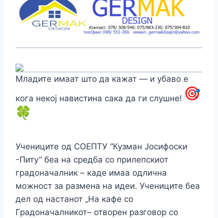
Младите имаат што да кажат — и убаво е
кога некој навистина сака да ги слушне!
Учениците од СОЕПТУ “Кузман Јосифоски
-Питу” беа на средба со прилепскиот
градоначалник – каде имаа одлична
можност за размена на идеи. Учениците беа
дел од настанот „На кафе со
Градоначалникот– отворен разговор со