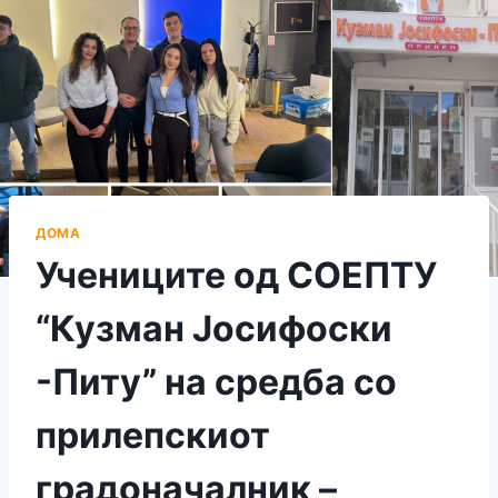
ДОМА
Учениците од СОЕПТУ
“Кузман Јосифоски
-Питу” на средба со
прилепскиот
градоначалник –