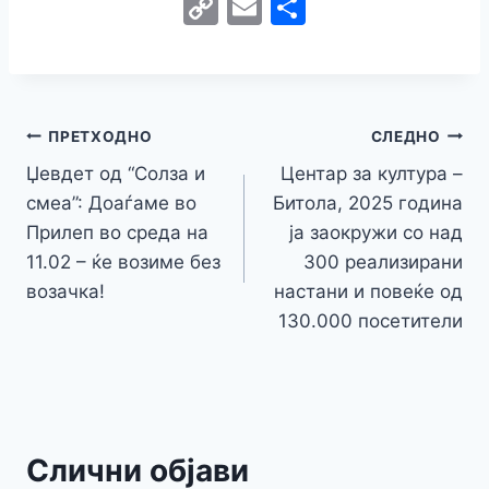
a
w
e
h
b
el
k
e
e
C
E
S
c
itt
s
at
er
e
y
C
s
o
m
h
e
er
s
s
gr
p
h
s
p
ai
ar
b
e
A
a
e
at
a
y
l
e
o
n
p
m
g
Навигација
Li
ПРЕТХОДНО
СЛЕДНО
o
g
p
e
n
Џевдет од “Солза и
Центар за култура –
на
k
er
смеа”: Доаѓаме во
Битола, 2025 година
k
напис
Прилеп во среда на
ја заокружи со над
11.02 – ќе возиме без
300 реализирани
возачка!
настани и повеќе од
130.000 посетители
Слични објави