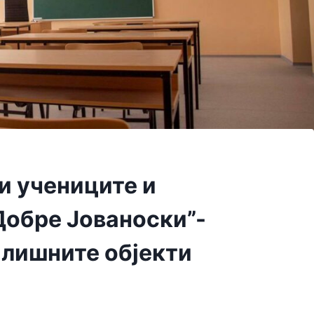
и учениците и
Добре Јованоски”-
илишните објекти