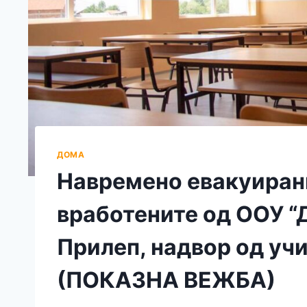
ДОМА
Навремено евакуиран
вработените од ООУ “
Прилеп, надвор од уч
(ПОКАЗНА ВЕЖБА)