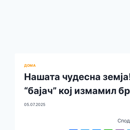
ДОМА
Нашата чудесна земја
“бајач” кој измамил б
05.07.2025
Спод