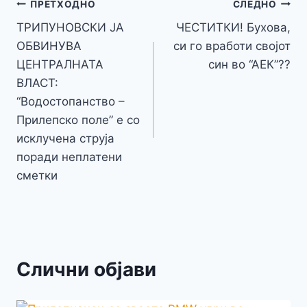
o
n
p
m
g
Навигација
Li
ПРЕТХОДНО
СЛЕДНО
o
g
p
e
n
ТРИПУНОВСКИ ЈА
ЧЕСТИТКИ! Бухова,
на
k
er
ОБВИНУВА
си го вработи својот
k
напис
ЦЕНТРАЛНАТА
син во “АЕК”??
ВЛАСТ:
“Водостопанство –
Прилепско поле” e со
исклучена струја
поради неплатени
сметки
Слични објави