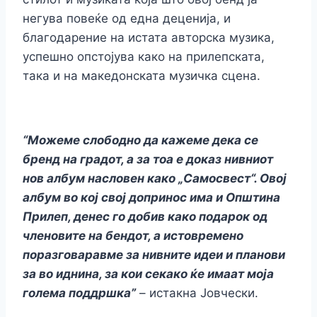
негува повеќе од една деценија, и
благодарение на истата авторска музика,
успешно опстојува како на прилепската,
така и на македонската музичка сцена.
“Можеме слободно да кажеме дека се
бренд на градот, а за тоа е доказ нивниот
нов албум насловен како „Самосвест“. Овој
албум во кој свој допринос има и Општина
Прилеп, денес го добив како подарок од
членовите на бендот, а истовремено
поразговаравме за нивните идеи и планови
за во иднина, за кои секако ќе имаат моја
голема поддршка”
– истакна Јовчески.