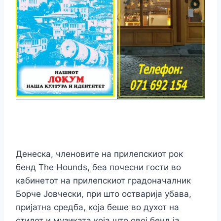
Денеска, членовите на прилепскиот рок
бенд The Hounds, беа почесни гости во
кабинетот на прилепскиот градоначалник
Борче Јовчески, при што остварија убава,
пријатна средба, која беше во духот на
стилот и музиката која што овој бенд ја