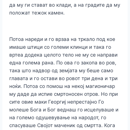
да му ги стават во клади, а на градите да му
положат тежок камен.
Потоа нареди и го врзаа на тркало под кое
имаше штици со големи клинци и така го
вртеа додека целото тело не му се направи
една голема рана. По ова го закопа во ров,
така што надвор од земјата му беше само
главата и го остави во ровот три дена и три
ноќи. Потоа со помош на некој магионичар
му даде да испие смртоносен отров. Но при
сите овие маки Георгиј непрестајно Го
молеше Бога и Бог веднаш го исцелуваше и
на големо одушевување на народот, го
спасуваше Својот маченик од смртта. Кога