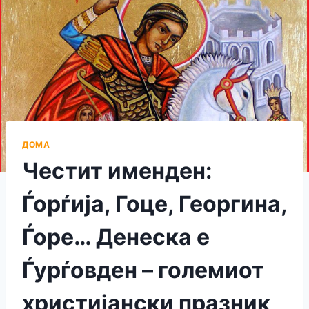
ДОМА
Честит именден:
Ѓорѓија, Гоце, Георгина,
Ѓоре… Денеска е
Ѓурѓовден – големиот
христијански празник