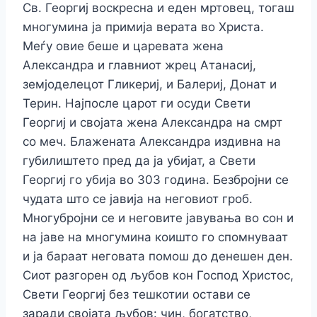
Св. Георгиј воскресна и еден мртовец, тогаш
многумина ја примија верата во Христа.
Меѓу овие беше и царевата жена
Александра и главниот жрец Атанасиј,
земјоделецот Гликериј, и Балериј, Донат и
Терин. Најпосле царот ги осуди Свети
Георгиј и својата жена Александра на смрт
со меч. Блажената Александра издивна на
губилиштето пред да ја убијат, а Свети
Георгиј го убија во 303 година. Безбројни се
чудата што се јавија на неговиот гроб.
Многубројни се и неговите јавувања во сон и
на јаве на многумина коишто го спомнуваат
и ја бараат неговата помош до денешен ден.
Сиот разгорен од љубов кон Господ Христос,
Свети Георгиј без тешкотии остави се
заради својата љубов: чин, богатство,