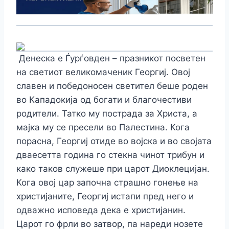
Денеска е Ѓурѓовден – празникот посветен
на светиот великомаченик Георгиј. Овој
славен и победоносен светител беше роден
во Кападокија од богати и благочестиви
родители. Татко му пострада за Христа, а
мајка му се пресели во Палестина. Кога
порасна, Георгиј отиде во војска и во својата
дваесетта година го стекна чинот трибун и
како таков служеше при царот Диоклецијан.
Кога овој цар започна страшно гонење на
христијаните, Георгиј истапи пред него и
одважно исповеда дека е христијанин.
Царот го фрли во затвор, па нареди нозете