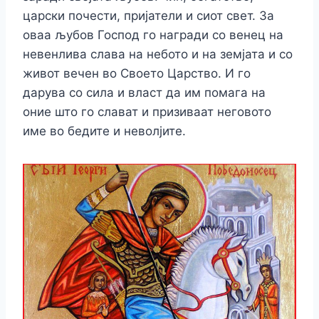
царски почести, пријатели и сиот свет. За
оваа љубов Господ го награди со венец на
невенлива слава на небото и на земјата и со
живот вечен во Своето Царство. И го
дарува со сила и власт да им помага на
оние што го слават и призиваат неговото
име во бедите и неволјите.