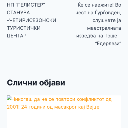
o
g
p
e
n
НП “ПЕЛИСТЕР”
Ќе се наежите! Во
на
k
er
СТАНУВА
чест на Ѓурѓовден,
k
напис
-ЧЕТИРИСЕЗОНСКИ
слушнете ја
ТУРИСТИЧКИ
маестралната
ЦЕНТАР
изведба на Тоше –
“Едерлези”
Слични објави