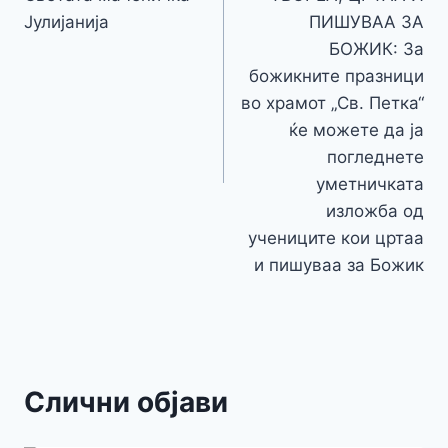
Јулијанија
ПИШУВАА ЗА
БОЖИК: За
божикните празници
во храмот „Св. Петка“
ќе можете да ја
погледнете
уметничката
изложба од
учениците кои цртаа
и пишуваа за Божик
Слични објави