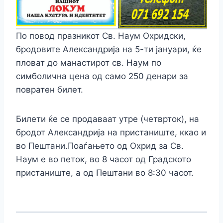
По повод празникот Св. Наум Охридски,
бродовите Александрија на 5-ти јануари, ќе
пловат до манастирот св. Наум по
симболична цена од само 250 денари за
повратен билет.
Билети ќе се продаваат утре (четврток), на
бродот Александрија на пристаниште, ккао и
во Пештани.Поаѓањето од Охрид за Св.
Наум е во петок, во 8 часот од Градското
пристаниште, а од Пештани во 8:30 часот.