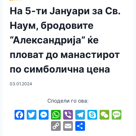
На 5-ти Јануари за Св.
Наум, бродовите
“Александрија” ќе
пловат до манастирот
по симболична цена
03.01.2024
Сподели го ова:
F
T
M
W
Vi
T
S
W
M
a
w
e
h
b
el
k
e
e
C
E
S
c
itt
s
at
er
e
y
C
s
o
m
h