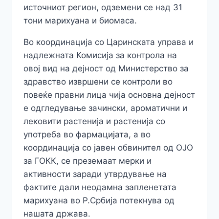
источниот регион, одземени се над 31
тони марихуана и биомаса.
Во координација со Царинската управа и
надлежната Комисија за контрола на
овој вид на дејност од Министерство за
здравство извршени се контроли во
повеќе правни лица чија основна дејност
е одгледување зачински, ароматични и
лековити растенија и растенија со
употреба во фармацијата, а во
координација со јавен обвинител од ОЈО
за ГОКК, се преземаат мерки и
активности заради утврдување на
фактите дали неодамна запленетата
марихуана во Р.Србија потекнува од
нашата држава.