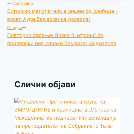
Навигација
Претходно
m
t
a
y
a
h
Битолски малолетник е лишен од слобода –
на
g
L
i
a
возел Ауди без возачка дозвола!
e
i
l
r
Следно
напис
n
e
Повторно апсење! Возел “Цитроен” со
прилепски рег. ознаки без возачка дозвола
k
Слични објави