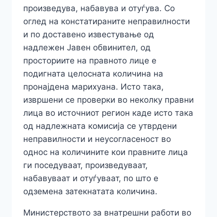
произведува, набавува и отуѓува. Со
оглед на констатираните неправилности
и по доставено известување од
надлежен Јавен обвинител, од
просториите на правното лице е
подигната целосната количина на
пронајдена марихуана. Исто така,
извршени се проверки во неколку правни
лица во источниот регион каде исто така
од надлежната комисија се утврдени
неправилности и неусогласеност во
однос на количините кои правните лица
ги поседуваат, произведуваат,
набавуваат и отуѓуваат, по што е
одземена затекнатата количина.
Министерството за внатрешни работи во