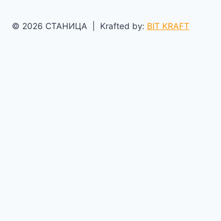
© 2026 СТАНИЦА | Krafted by:
BIT KRAFT
ПОЧЕТНА
Toggle
Вести
child
Дома
menu
Балкан
Свет
Toggle
Музика
child
Дома
menu
Балкан
Свет
Toggle
Живот и забава
child
Занимливости