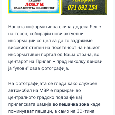
Нашата информативна екипа додека беше
на терен, собирајќи нови актуелни
информации со цел за да го задржиме
високиот степен на посетеност на нашиот
информативен портал од Ваша страна, во
центарот на Прилеп – пред неколку денови
ја “улови” оваа фотографија.
На фотографијата се гледа како службен
автомобил на МВР е паркиран во
централното градско подрачје кај
прилепската џамија
во пешачка зона
каде
поминуваат пешаци, а само на 30-тина