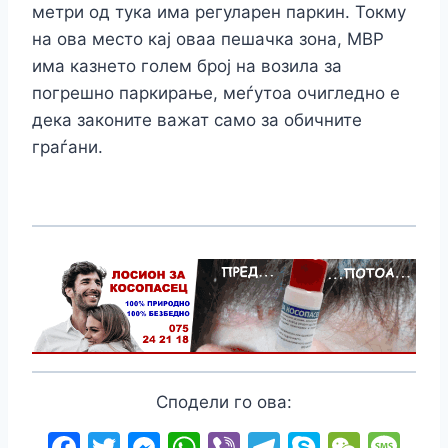
метри од тука има регуларен паркин. Токму
на ова место кај оваа пешачка зона, МВР
има казнето голем број на возила за
погрешно паркирање, меѓутоа очигледно е
дека законите важат само за обичните
граѓани.
Сподели го ова:
F
T
M
W
Vi
T
S
W
M