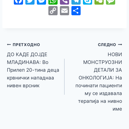
a
w
e
h
b
el
k
e
e
C
E
S
c
itt
s
at
er
e
y
C
s
o
m
h
e
er
s
s
gr
p
h
s
p
ai
ar
b
e
A
a
e
at
a
y
l
e
o
n
p
m
g
Навигација
Li
ПРЕТХОДНО
СЛЕДНО
o
g
p
e
n
ДО КАДЕ ДОЈДЕ
НОВИ
на
k
er
МЛАДИНАВА: Во
МОНСТРУОЗНИ
k
напис
Прилеп 20-тина деца
ДЕТАЛИ ЗА
крвнички нападнаа
ОНКОЛОГИЈА: На
нивен врсник
починати пациенти
му се издавала
терапија на нивно
име