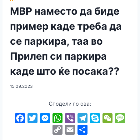
МВР наместо да биде
пример каде треба да
се паркира, таа во
Прилеп си паркира
каде што ќе посака??
15.09.2023
Сподели го ова:
F
T
M
W
Vi
T
S
W
M
a
w
e
h
b
el
k
e
e
C
E
S
c
itt
s
at
er
e
y
C
s
o
m
h