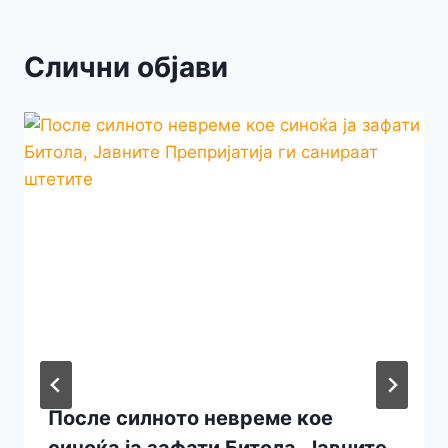
Слични објави
После силното невреме кое
синоќа ја зафати Битола, Јавните