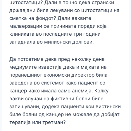
цитостатици? Дали е точно дека странски
државјани биле лекувани со цитостатици на
сметка на фондот? Дали ваквите
малверзации се причината поради која
клиниката во последните три години
западнала во милионски долгови.
Да потсетиме дека пред неколку дена
медиумите известија дека и мајката на
поранешниот економски директор била
заведена во системот како пациент со
канцер иако имала само анемија. Колку
вакви случаи на фиктивни болни биле
запишувани, додека пациенти кои вистински
биле болни од канцер не можеле да добијат
терапија или третман?