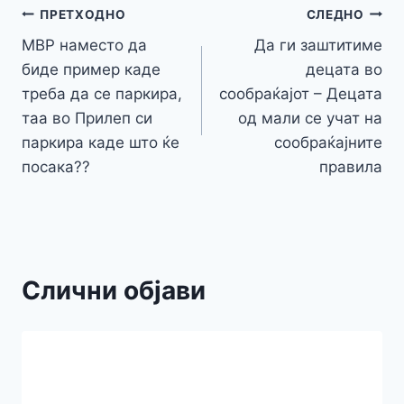
o
n
p
m
g
Навигација
Li
ПРЕТХОДНО
СЛЕДНО
o
g
p
e
n
МВР наместо да
Да ги заштитиме
на
k
er
биде пример каде
децата во
k
напис
треба да се паркира,
сообраќајот – Децата
таа во Прилеп си
од мали се учат на
паркира каде што ќе
сообраќајните
посака??
правила
Слични објави