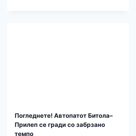
Погледнете! Автопатот Битола–
Прилеп се гради со забрзано
темпо