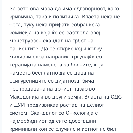
За сето ова мора да има одговорност, како
кривична, така и политичка. Власта нека не
бега, туку нека прифати собраниска
комисија на која ќе се разгледа овој
монструозен скандал на грбот на
пациентите. Да се открие кој и колку
милиони евра направил тргувајќи со
терапијата наменета за болните, која
наместо бесплатно да се дава на
осигурениците со дијагноза, бича
препродавана на црниот пазар во
Македонија и во други земји. Власта на СДС
и ДУИ предизвикаа распад на целиот
систем. Скандалот со Онкологија е
најморбидниот од сите досегашни
криминали кои се случиле и истиот не бил