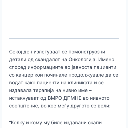
Секој ден излегуваат се помонструозни
детали од скандалот на Онкологија. Имено
според информациите во јавноста пациенти
со канцер кои починале продолжувале да се
водат како пациенти на клиниката и се
издавала терапија на нивно име –
истакнуваат од ВМРО ДПМНЕ во нивното
соопштение, во кое меѓу другото се вели:
“Колку и кому му биле издавани скапи