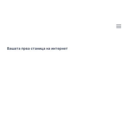
Skip
to
content
Вашата прва станица на интернет