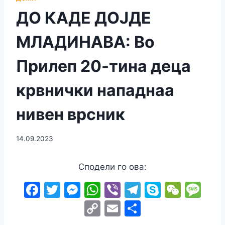
ДО КАДЕ ДОЈДЕ
МЛАДИНАВА: Во
Прилеп 20-тина деца
крвнички нападнаа
нивен врсник
14.09.2023
Сподели го ова:
F
T
M
W
Vi
T
S
W
M
a
w
e
h
b
el
k
e
e
C
E
S
c
itt
s
at
er
e
y
C
s
o
m
h