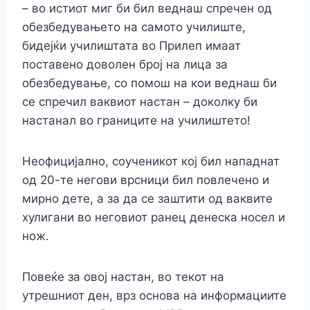
– во истиот миг би бил веднаш спречен од
обезбедувањето на самото училиште,
бидејќи училиштата во Прилеп имаат
поставено доволен број на лица за
обезбедување, со помош на кои веднаш би
се спречил ваквиот настан – доколку би
настанал во границите на училиштето!
Неофицијално, соученикот кој бил нападнат
од 20-те негови врсници бил повлечено и
мирно дете, а за да се заштити од ваквите
хулигани во неговиот ранец денеска носел и
нож.
Повеќе за овој настан, во текот на
утрешниот ден, врз основа на информациите