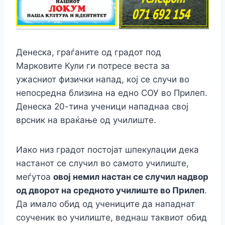
Денеска, граѓаните од градот под
Марковите Кули ги потресе веста за
ужасниот физички напад, кој се случи во
непосредна близина на едно СОУ во Прилеп.
Денеска 20-тина ученици нападнаа свој
врсник на враќање од училиште.
Иако низ градот постојат шпекулации дека
настанот се случил во самото училиште,
меѓутоа
овој немил настан се случил надвор
од дворот на средното училиште во Прилеп
.
Да имало обид од учениците да нападнат
соученик во училиште, веднаш таквиот обид