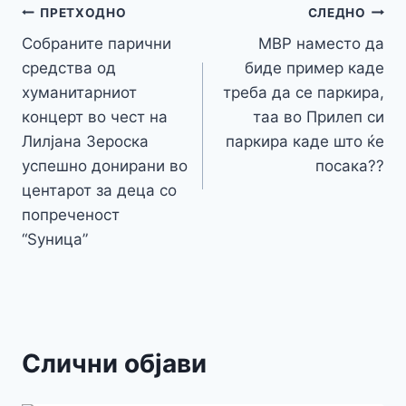
o
n
p
m
g
Навигација
Li
ПРЕТХОДНО
СЛЕДНО
o
g
p
e
n
Собраните парични
МВР наместо да
на
k
er
средства од
биде пример каде
k
напис
хуманитарниот
треба да се паркира,
концерт во чест на
таа во Прилеп си
Лилјана Зероска
паркира каде што ќе
успешно донирани во
посака??
центарот за деца со
попреченост
“Ѕуница”
Слични објави