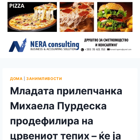
ДОМА
|
ЗАНИМЛИВОСТИ
Младата прилепчанка
Михаела Пурдеска
продефилира на
црвениот тепих – ќе ја