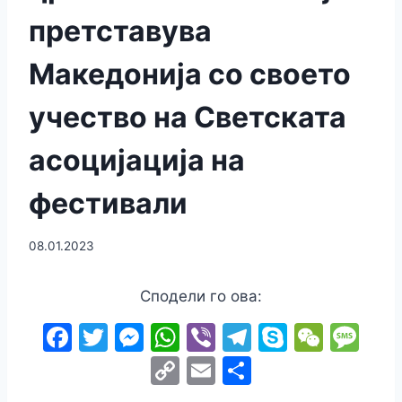
претставува
Македонија со своето
учество на Светската
асоцијација на
фестивали
08.01.2023
Сподели го ова:
F
T
M
W
Vi
T
S
W
M
a
w
e
h
b
el
k
e
e
C
E
S
c
itt
s
at
er
e
y
C
s
o
m
h