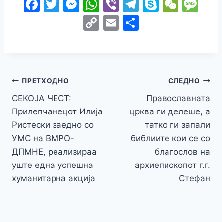
F
T
M
W
Vi
T
S
W
M
a
w
e
h
b
el
k
e
e
C
E
S
c
itt
s
at
er
e
y
C
s
o
m
h
e
er
s
s
gr
p
h
s
p
ai
ar
b
e
A
a
e
at
a
y
l
e
o
n
p
m
g
Навигација
Li
ПРЕТХОДНО
СЛЕДНО
o
g
p
e
n
СЕКОЈА ЧЕСТ:
Православната
на
k
er
Прилепчанецот Илија
црква ги делеше, а
k
напис
Ристески заедно со
татко ги запали
УМС на ВМРО-
библиите кои се со
ДПМНЕ, реализираа
благослов на
уште една успешна
архиепископот г.г.
хуманитарна акција
Стефан