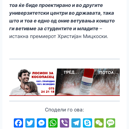
тоа ќе биде проектирано и во другите
универзитетски центри во државата, така
што и тоа е едно од оние ветувања коишто
ги ветивме за студентите и младите
–
истакна премиерот Христијан Мицкоски.
Сподели го ова:
F
T
M
W
Vi
T
S
W
M