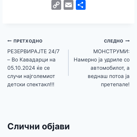
a
w
e
h
b
el
k
e
e
C
E
S
c
itt
s
at
er
e
y
C
s
o
m
h
e
er
s
s
gr
p
h
s
p
ai
ar
b
e
A
a
e
at
a
y
l
e
o
n
p
m
g
Навигација
Li
ПРЕТХОДНО
СЛЕДНО
o
g
p
e
n
РЕЗЕРВИРАЈТЕ 24/7
МОНСТРУМИ:
на
k
er
– Во Кавадарци на
Намерно ја удрилe со
k
напис
05.10.2024 ќе се
автомобилот, а
случи најголемиот
веднаш потоа ја
детски спектакл!!!
претепале!
Слични објави