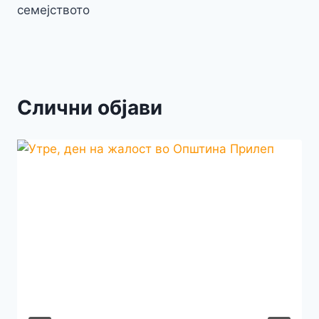
семејството
Слични објави