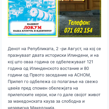
Денот на Републиката, 2 -ри Август, на кој се
празнуваат двата историски Илиндени, и на
кој што оваа
година се одбележуваат 121
година од Илинденското востание и 80
години од Првото заседание на АСНОМ,
Прилеп го одбележа со полагање на свежо
цвеќе пред спомен обележјата на
прилепските херои, кои го дале својот живот
за македонската кауза за слободна и
независна Македонија.