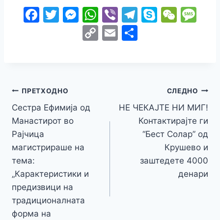
F
T
M
W
Vi
T
S
W
M
a
w
e
h
b
el
k
e
e
C
E
S
c
itt
s
at
er
e
y
C
s
o
m
h
e
er
s
s
gr
p
h
s
p
ai
ar
b
e
A
a
e
at
a
y
l
e
o
n
p
m
g
Навигација
Li
ПРЕТХОДНО
СЛЕДНО
o
g
p
e
n
Сестра Ефимија од
НЕ ЧЕКАЈТЕ НИ МИГ!
на
k
er
Манастирот во
Контактирајте ги
k
напис
Рајчица
“Бест Солар” од
магистрираше на
Крушево и
тема:
заштедете 4000
„Карактеристики и
денари
предизвици на
традиционалната
форма на