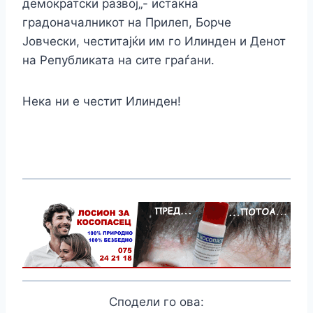
демократски развој„- истакна
градоначалникот на Прилеп, Борче
Јовчески, честитајќи им го Илинден и Денот
на Републиката на сите граѓани.
Нека ни е честит Илинден!
Сподели го ова: