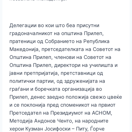
Делегации во кои што беа присутни
градоначалникот на општина Прилеп,
пратеници од Собранието на Република
Македонија, претседателката на Советот на
Општина Прилеп, членови на Советот на
Општина Прилеп, директори на училишта и
јавни претпријатија, претставници од
политички партии, од здруженијата на
граѓани и боречката организација во
Прилеп, денес заедно положија свежо цвеќе
и се поклонија пред споменикот на првиот
Претседател на Президиумот на АСНОМ,
Методија Андонов Ченто, на народните
херои Кузман Јосифоски – Питу, Ѓорче