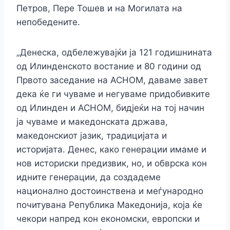
Петров, Пере Тошев и на Могилата на
непобедените.
„Денеска, одбележувајќи ја 121 годишнината
од Илинденското востание и 80 години од
Првото заседание на АСНОМ, даваме завет
дека ќе ги чуваме и негуваме придобивките
од Илинден и АСНОМ, бидјеќи на тој начин
ја чуваме и македонската држава,
македонскиот јазик, традицијата и
историјата. Денес, како генерации имаме и
нов историски предизвик, но, и обврска кон
идните генерации, да создадеме
национално достоинствена и меѓународно
почитувана Република Македонија, која ќе
чекори напред кон економски, европски и