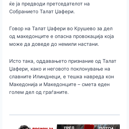
ќе ја предводи претседателот на
Собранието Талат Џафери.
Говор на Талат Џафери во Крушево за дел
од македонците е опасна провокација која
може да доведе до немили настани.
Исто така, оддавањето признание од Талат
Џафери, како и неговото поклонување на
славните Илинднеци, е тешка навреда кон
Македонија и Македонците – смета еден
голем дел од граѓаните.