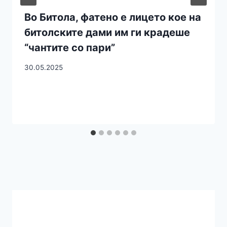
Во Битола, фатено е лицето кое на
битолските дами им ги крадеше
“чантите со пари”
30.05.2025