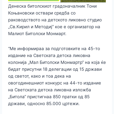
Денеска битолскиот градоначалник Тони
Коњановски оствари средба со
раководството на детското ликовно студио
„Св.Кирил и Методиј“ кое е организатор на
Малиот Битолски Монмарт.
“Ме информираа за подготовките на 45-то
издание на Светската детска ликовна
колонија „Мал Битолски Монмартр“ на која ќе
бидат присутни 18 делегации од 15 држави
од светот, како и тоа дека на
овогодинешниот конкурс на 44-то издание
на Светската детска ликовна изложба
„Битола“ пристигнаа 850 пратки од 85
држави, односно 85.000 цртежи.