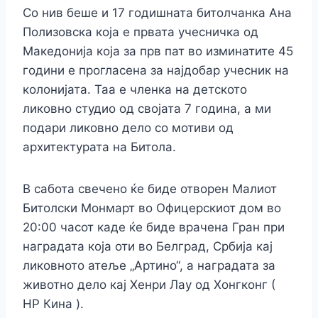
Со нив беше и 17 годишната битолчанка Ана
Полизовска која е првата учесничка од
Македонија која за прв пат во изминатите 45
години е прогласена за најдобар учесник на
колонијата. Таа е членка на детското
ликовно студио од својата 7 година, а ми
подари ликовно дело со мотиви од
архитектурата на Битола.
В сабота свечено ќе биде отворен Малиот
Битолски Монмарт во Офицерскиот дом во
20:00 часот каде ќе биде врачена Гран при
наградата која оти во Белград, Србија кај
ликовното атеље „Артино“, а наградата за
животно дело кај Хенри Лау од Хонгконг (
НР Кина ).