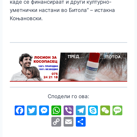
каде се финансираат и други културно-
уметнички настани во Битола” – истакна
Коњановски.
Сподели го ова:
F
T
M
W
Vi
T
S
W
M
a
w
e
h
b
el
k
e
e
C
E
S
c
itt
s
at
er
e
y
C
s
o
m
h