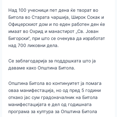
Над 100 учесници пет дена ќе творат во
Битола во Старата чаршија, Широк Сокак и
Офицерскиот дом и по еден работен ден ќе
имаат во Охрид и манастирот „Св. Јован
Бигорски“, при што се очекува да изработат
над 700 ликовни дела.
Се заблагодарија за поддршката што ја
даваме како Општина Битола.
Oпштина Битола во континуитет ja помага
оваа манифестација, но од пред 5 години
откако јас сум градоначалник на Битола
манифестацијата е дел од годишната
програма за култура за Општина Битола