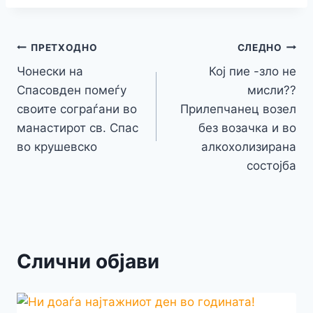
e
er
s
s
gr
p
h
s
p
ai
ar
b
e
A
a
e
at
a
y
l
e
o
n
p
m
g
Навигација
Li
ПРЕТХОДНО
СЛЕДНО
o
g
p
e
n
Чонески на
Кој пие -зло не
на
k
er
Спасовден помеѓу
мисли??
k
напис
своите сограѓани во
Прилепчанец возел
манастирот св. Спас
без возачка и во
во крушевско
алкохолизирана
состојба
Слични објави