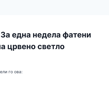
 За една недела фатени
на црвено светло
ели го ова:
F
a
T
c
w
M