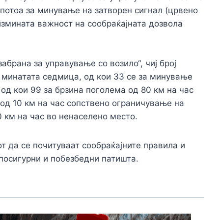
 потоа за минување на затворен сигнал (црвено
 измината важност на сообраќајната дозвола
забрана за управување со возило“, чиј број
минатата седмица, од кои 33 се за минување
, од кои 99 за брзина поголема од 80 км на час
 од 10 км на час сопствено ограничување на
0 км на час во ненаселено место.
т да се почитуваат сообраќајните правила и
посигурни и побезбедни патишта.