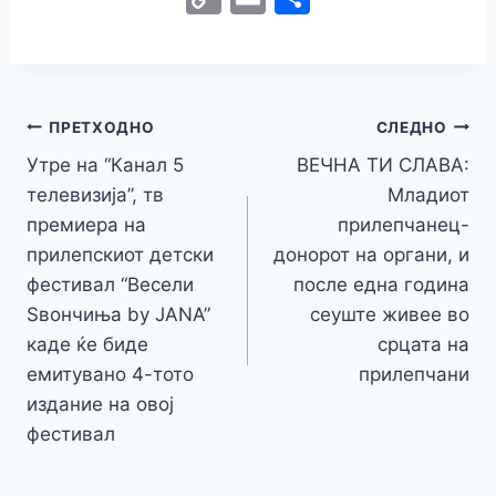
c
itt
s
at
er
e
y
C
s
o
m
h
e
er
s
s
gr
p
h
s
p
ai
ar
b
e
A
a
e
at
a
y
l
e
o
n
p
m
g
Навигација
Li
ПРЕТХОДНО
СЛЕДНО
o
g
p
e
n
Утре на “Канал 5
ВЕЧНА ТИ СЛАВА:
на
k
er
телевизија”, тв
Младиот
k
напис
премиера на
прилепчанец-
прилепскиот детски
донорот на органи, и
фестивал “Весели
после една година
Ѕвончиња by JANA”
сеуште живее во
каде ќе биде
срцата на
емитувано 4-тото
прилепчани
издание на овој
фестивал