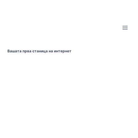
Skip
to
content
Вашата прва станица на интернет