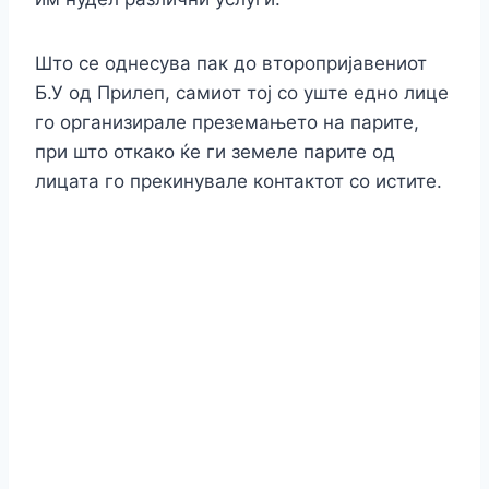
Што се однесува пак до второпријавениот
Б.У од Прилеп, самиот тој со уште едно лице
го организирале преземањето на парите,
при што откако ќе ги земеле парите од
лицата го прекинувале контактот со истите.