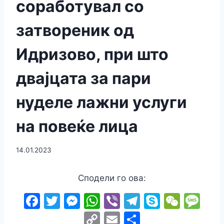
соработувал со
затвореник од
Идризово, при што
двајцата за пари
нуделе лажни услуги
на повеќе лица
14.01.2023
Сподели го ова:
F
T
M
W
Vi
T
S
W
M
a
w
e
h
b
el
k
e
e
C
E
S