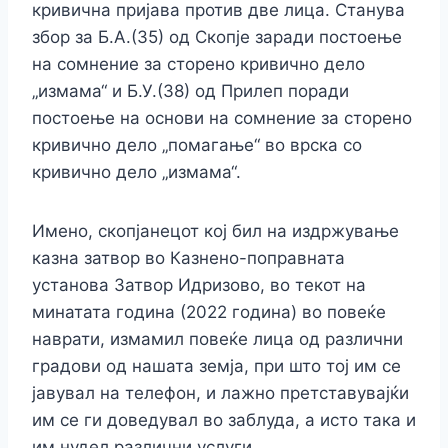
кривична пријава против две лица. Станува
збор за Б.А.(35) од Скопје заради постоење
на сомнение за сторено кривично дело
„измама“ и Б.У.(38) од Прилеп поради
постоење на основи на сомнение за сторено
кривично дело „помагање“ во врска со
кривично дело „измама“.
Имено, скопјанецот кој бил на издржување
казна затвор во Казнено-поправната
установа Затвор Идризово, во текот на
минатата година (2022 година) во повеќе
наврати, измамил повеќе лица од различни
градови од нашата земја, при што тој им се
јавувал на телефон, и лажно претставувајќи
им се ги доведувал во заблуда, а исто така и
им нудел различни услуги.