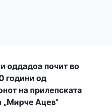
и оддадоа почит во
0 години од
онот на прилепската
а „Мирче Ацев“