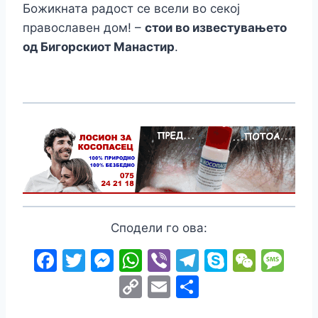
Божикната радост се всели во секој
православен дом! –
стои во известувањето
од Бигорскиот Манастир
.
Сподели го ова:
F
T
M
W
Vi
T
S
W
M
a
w
e
h
b
el
k
e
e
C
E
S
c
itt
s
at
er
e
y
C
s
o
m
h