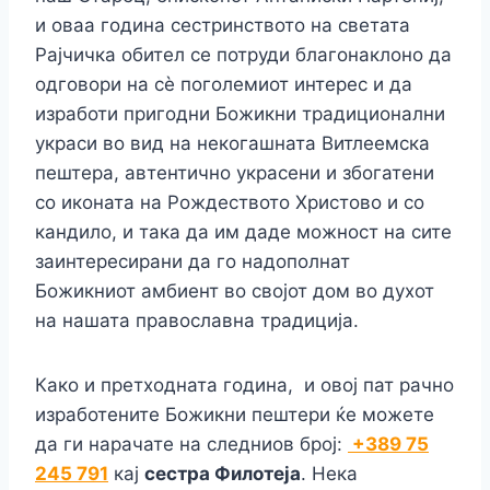
и оваа година сестринството на светата
Рајчичка обител се потруди благонаклоно да
одговори на сѐ поголемиот интерес и да
изработи пригодни Божикни традиционални
украси во вид на некогашната Витлеемска
пештера, автентично украсени и збогатени
со иконата на Рождеството Христово и со
кандило, и така да им даде можност на сите
заинтересирани да го надополнат
Божикниот амбиент во својот дом во духот
на нашата православна традиција.
Како и претходната година, и овој пат рачно
изработените Божикни пештери ќе можете
да ги нарачате на следниов број:
+389 75
245 791
кај
сестра Филотеја
. Нека