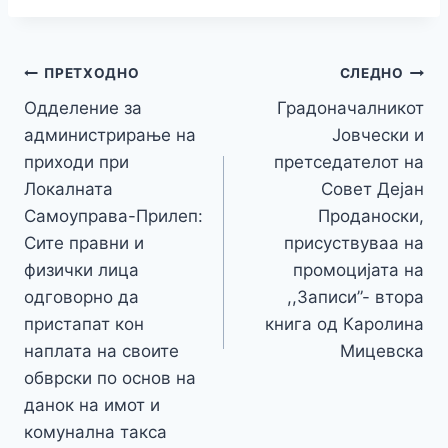
e
er
s
s
gr
p
h
s
p
ai
ar
b
e
A
a
e
at
a
y
l
e
o
n
p
m
g
Навигација
Li
ПРЕТХОДНО
СЛЕДНО
o
g
p
e
n
Одделение за
Градоначалникот
на
k
er
администрирање на
Јовчески и
k
напис
приходи при
претседателот на
Локалната
Совет Дејан
Самоуправа-Прилеп:
Проданоски,
Сите правни и
присуствуваа на
физички лица
промоцијата на
одговорно да
,,Записи”- втора
пристапат кон
книга од Каролина
наплата на своите
Мицевска
обврски по основ на
данок на имот и
комунална такса