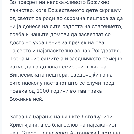
Во пресрет на неискажливото Божикно
таинство, кога Божественото дете скришум
од светот се роди во скромна пештера за да
ни ја донесе на сите радоста на спасението,
треба и нашите домови да засветлат со
достојно украшение за пречек на ова
најсвето и најспасително за нас Рождество.
Треба и ние самите а и заедничкото семејно
катче да го доловат смирениот лик на
Витлеемската пештера, сведочејќи го на
сите наоколу настанот што се случи пред
повеќе од 2000 години во таа тивка
Божикна ноќ.
Затоа на барање на нашите богољубиви
Христијани, а со благослов на најсаканиот
наш Старец, епископот Антаниски Партениј,