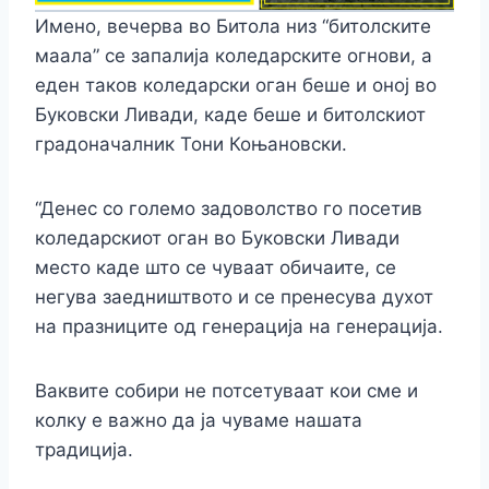
Имено, вечерва во Битола низ “битолските
маала” се запалија коледарските огнови, а
еден таков коледарски оган беше и оној во
Буковски Ливади, каде беше и битолскиот
градоначалник Тони Коњановски.
“Денес со големо задоволство го посетив
коледарскиот оган во Буковски Ливади
место каде што се чуваат обичаите, се
негува заедништвото и се пренесува духот
на празниците од генерација на генерација.
Ваквите собири не потсетуваат кои сме и
колку е важно да ја чуваме нашата
традиција.