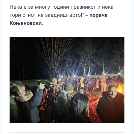
Нека е за многу години празникот и нека
гори огнот на заедништвото!”
– порача
Коњановски.