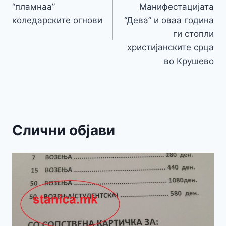
напис
“пламнаа”
Mанифестацијата
коледарските огнови
“Дева” и оваа година
ги стопли
христијанските срца
во Крушево
Слични објави