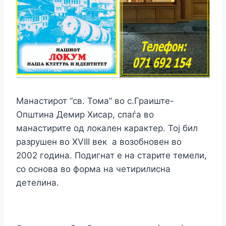
Манастирот “св. Тома” во с.Граиште-
Општина Демир Хисар, спаѓа во
манастирите од локален карактер. Тој бил
разрушен во XVIII век а возобновен во
2002 година. Подигнат е на старите темели,
со основа во форма на четирилисна
детелина.