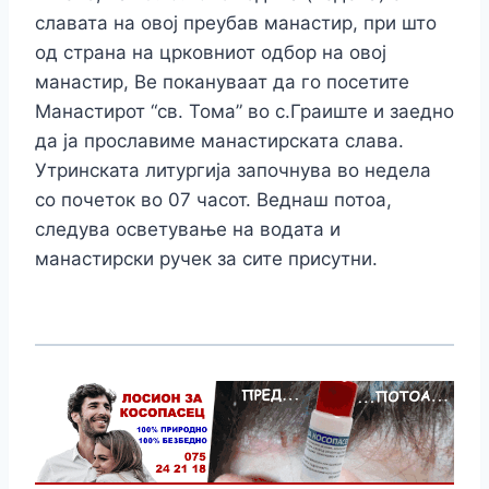
славата на овој преубав манастир, при што
од страна на црковниот одбор на овој
манастир, Ве покануваат да го посетите
Манастирот “св. Тома” во с.Граиште и заедно
да ја прославиме манастирската слава.
Утринската литургија започнува во недела
со почеток во 07 часот. Веднаш потоа,
следува осветување на водата и
манастирски ручек за сите присутни.