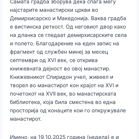
Самата градба зборува дека спаѓа меѓу
најстарите манастирски цркви во
Демирхисарско и Македонија. Ваква градба
е вистинска реткост. Од неговиот двор како
на дланка се гледаат демирхисарските села
и полето. Благодарение на еден запис на
фрагмент од службен минеј за месец
септември од XVI век, се открива
книжевната дејност во овој манастир.
Книжевникот Спиридон учел, живеел и
творел во манастирот кон крајот на XVI и
почетокот на XVII век, во манастирската
библиотека, која била сместена во една
просторија од конаците кои го опкружувале
манастирот.
Имено, на 19.10.2025 година (недела) е и