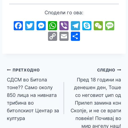
Сподели го ова:
F
T
M
W
Vi
T
S
W
M
a
w
e
h
b
el
k
e
e
C
E
S
c
itt
s
at
er
e
y
C
s
o
m
h
e
er
s
s
gr
p
h
s
p
ai
ar
b
e
A
a
e
at
a
y
l
e
o
n
p
m
g
Навигација
Li
ПРЕТХОДНО
СЛЕДНО
o
g
p
e
n
СДСМ во Битола
Пред 18 години на
на
k
er
тоне?? Само околу
денешен ден, Тоше
k
напис
850 лица на нивната
со неговиот џип од
трибина во
Прилеп замина кон
битолскиот Центар за
Скопје, и не се врати
култура
повеќе! Почивај во
мир ангелу наш!