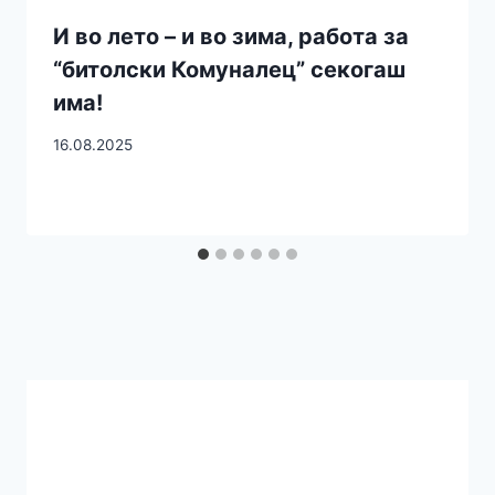
И во лето – и во зима, работа за
“битолски Комуналец” секогаш
има!
16.08.2025