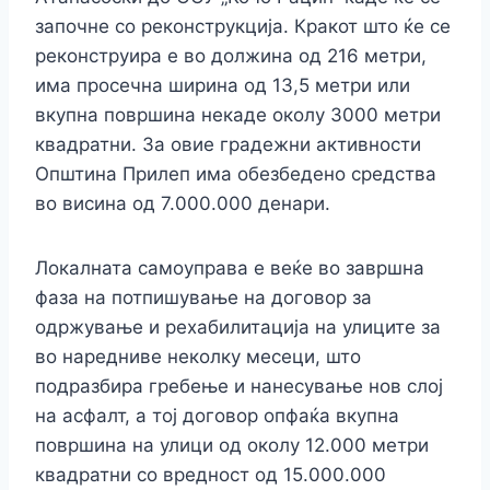
започне со реконструкција. Кракот што ќе се
реконструира е во должина од 216 метри,
има просечна ширина од 13,5 метри или
вкупна површина некаде околу 3000 метри
квадратни. За овие градежни активности
Општина Прилеп има обезбедено средства
во висина од 7.000.000 денари.
Локалната самоуправа e веќе во завршна
фаза на потпишување на договор за
одржување и рехабилитација на улиците за
во наредниве неколку месеци, што
подразбира гребење и нанесување нов слој
на асфалт, а тој договор опфаќа вкупна
површина на улици од околу 12.000 метри
квадратни со вредност од 15.000.000