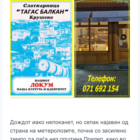
Дождот иако непоканет, но сепак најавен од
страна на метеролозите, почна со засилено
темпо да паѓа низ општина Прилеп, како во