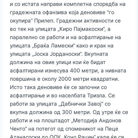
и со истата направи комплетна споредба на
градежната офанзива која деновиве “го
окупира” Прилеп. Градежни активности се
во тек на улицата „Киро Пајмакоски“, а
паралелно се работи и на асфалтирање на
улицата „Браќа Ламески“ како и крак на
улицата „Јоска Јорданоски“. Вкупната
должина на овие улици кои ќе бидат
асфалтирани изнесува 400 метри, а нивната
површина е околу 2000 метри квадратни.
Исто така деновиве ќе се започни со
асфалтирање и во населбата Тризла. Се
работи за улицата „Дабнички Завој“ со
вкупна должина од 300 метри. Од утре ќе се
работи и на плоштадот „Методија Андонов
Ченто“ на потегот од споменикот на Пеце
Атанасоски до ООУ „Кочо Рацин“ каде ќе се