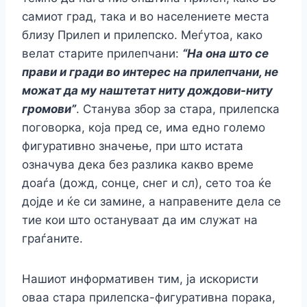
самиот град, така и во населениете места
близу Прилеп и прилепско. Меѓутоа, како
велат старите прилепчани:
“На она што се
прави и гради во интерес на прилепчани, не
можат да му наштетат ниту дождови-ниту
громови”
. Станува збор за стара, прилепска
поговорка, која пред се, има едно големо
фигуративно значење, при што истата
означува дека без разлика какво време
доаѓа (дожд, сонце, снег и сл), сето тоа ќе
дојде и ќе си замине, а направените дела се
тие кои што остануваат да им служат на
граѓаните.
Нашиот информативен тим, ја искористи
оваа стара прилепска-фигуративна порака,