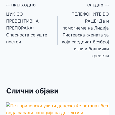
o
n
p
m
g
Навигација
Li
ПРЕТХОДНО
СЛЕДНО
o
g
p
e
n
ЦУК СО
ТЕЛЕФОНИТЕ ВО
на
k
er
ПРЕВЕНТИВНА
РАЦЕ: Да и
k
напис
ПРЕПОРАКА:
помогнеме на Лидија
Опасноста се уште
Ристевска-жената за
постои
која сведочат безброј
игли и болнички
кревети
Слични објави