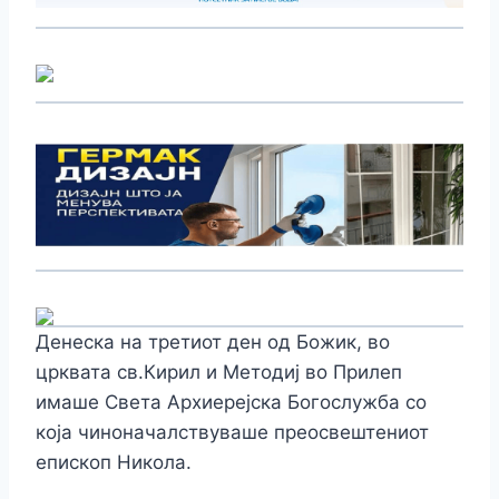
Денеска на третиот ден од Божик, во
црквата св.Кирил и Методиј во Прилеп
имаше Света Архиерејска Богослужба со
која чиноначалствуваше преосвештениот
епископ Никола.