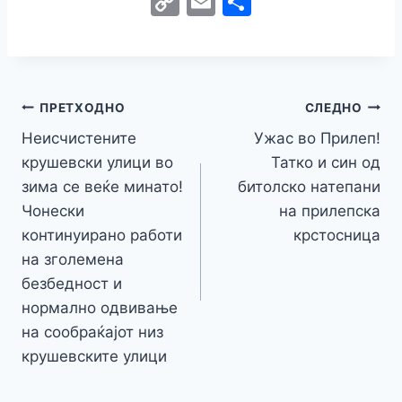
C
E
S
c
itt
s
at
er
e
y
C
s
o
m
h
e
er
s
s
gr
p
h
s
p
ai
ar
b
e
A
a
e
at
a
y
l
e
o
n
p
m
g
Навигација
Li
ПРЕТХОДНО
СЛЕДНО
o
g
p
e
n
Неисчистените
Ужас во Прилеп!
на
k
er
крушевски улици во
Татко и син од
k
напис
зима се веќе минато!
битолско натепани
Чонески
на прилепска
континуирано работи
крстосница
на зголемена
безбедност и
нормално одвивање
на сообраќајот низ
крушевските улици