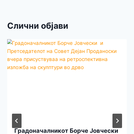
Слични објави
Градоначалникот Борче Јовчески