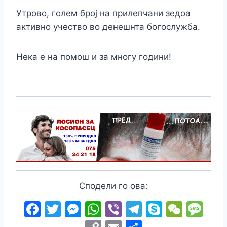
Утрово, голем број на прилепчани зедоа
активно учество во денешнта богослужба.
Нека е на помош и за многу години!
Сподели го ова:
F
T
M
W
Vi
T
S
W
M
a
w
e
h
b
el
k
e
e