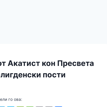
т Акатист кон Пресвета
елигденски пости
ели го ова: