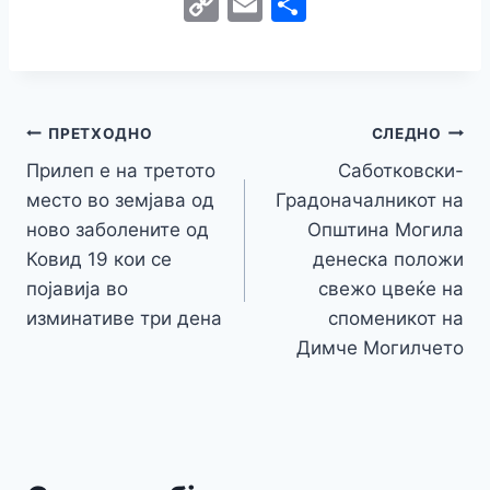
C
E
S
c
itt
s
at
er
e
y
C
s
o
m
h
e
er
s
s
gr
p
h
s
p
ai
ar
b
e
A
a
e
at
a
y
l
e
o
n
p
m
g
Навигација
Li
ПРЕТХОДНО
СЛЕДНО
o
g
p
e
n
Прилеп е на третото
Саботковски-
на
k
er
место во земјава од
Градоначалникот на
k
напис
ново заболените од
Општина Могила
Ковид 19 кои се
денеска положи
појавија во
свежо цвеќе на
изминативе три дена
споменикот на
Димче Могилчето