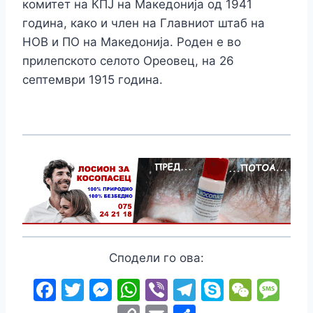
комитет на КПЈ на Македонија од 1941
година, како и член на Главниот штаб на
НОВ и ПО на Македонија. Роден е во
прилепското селото Ореовец, на 26
септември 1915 година.
Сподели го ова:
F
T
M
W
Vi
T
S
W
M
a
w
e
h
b
el
k
e
e