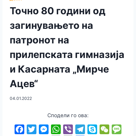
Точно 80 години од
загинувањето на
патронот на
прилепската гимназија
и Касарната „Мирче
Ацев“
04.01.2022
Сподели го ова:
F
T
M
W
Vi
T
S
W
M