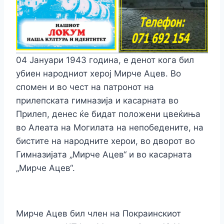
04 Јануари 1943 година, е денот кога бил
убиен народниот херој Мирче Ацев. Во
спомен и во чест на патронот на
прилепската гимназија и касарната во
Прилеп, денес ќе бидат положени цвеќиња
во Алеата на Могилата на непобедените, на
бистите на народните херои, во дворот во
Гимназијата „Мирче Ацев“ и во касарната
„Мирче Ацев“.
Мирче Ацев бил член на Покраинскиот