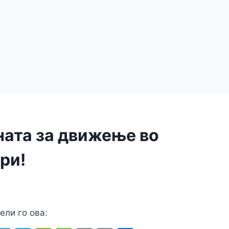
ната за движење во
ри!
ели го ова: