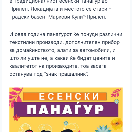
е традиционалниот есенски панаѓур во
Прилеп. Локацијата и местото се стари –
Градски базен “Маркови Кули”-Прилеп.
И оваа година панаѓурот ќе понуди различни
текстилни производи, дополнителен прибор
за домаќинството, алати за автомобили, и
што ли уште не, а какви ќе бидат цените и
квалитетот на производите, тоа засега
останува под “знак прашалник”.