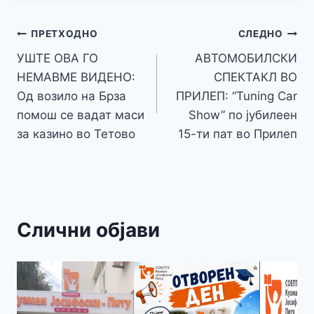
b
e
A
a
e
at
a
y
l
e
o
n
p
m
g
Навигација
Li
ПРЕТХОДНО
СЛЕДНО
o
g
p
e
n
УШТЕ ОВА ГО
АВТОМОБИЛСКИ
на
k
er
НЕМАВМЕ ВИДЕНО:
СПЕКТАКЛ ВО
k
напис
Од возило на Брза
ПРИЛЕП: “Tuning Car
помош се вадат маси
Show” по јубилеен
за казино во Тетово
15-ти пат во Прилеп
Слични објави