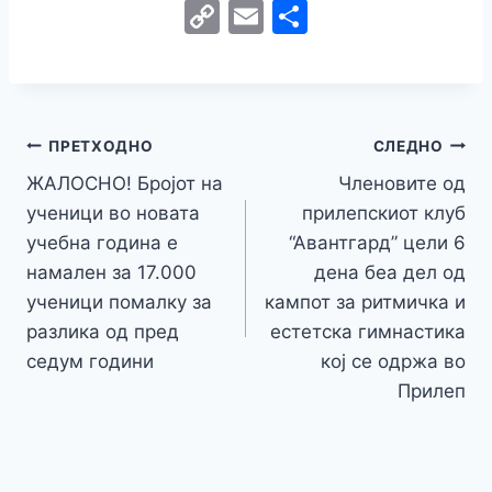
a
w
e
h
b
el
k
e
e
C
E
S
c
itt
s
at
er
e
y
C
s
o
m
h
e
er
s
s
gr
p
h
s
p
ai
ar
b
e
A
a
e
at
a
y
l
e
o
n
p
m
g
Навигација
Li
ПРЕТХОДНО
СЛЕДНО
o
g
p
e
n
ЖАЛОСНО! Бројот на
Членовите од
на
k
er
ученици во новата
прилепскиот клуб
k
напис
учебна година е
“Авантгард” цели 6
намален за 17.000
дена беа дел од
ученици помалку за
кампот за ритмичка и
разлика од пред
естетска гимнастика
седум години
кој се одржа во
Прилеп