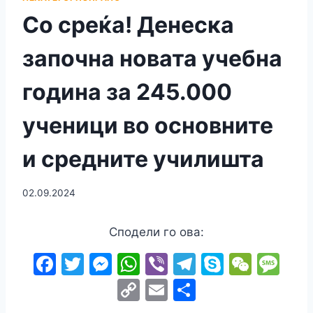
Со среќа! Денеска
започна новата учебна
година за 245.000
ученици во основните
и средните училишта
02.09.2024
Сподели го ова:
F
T
M
W
Vi
T
S
W
M
a
w
e
h
b
el
k
e
e
C
E
S
c
itt
s
at
er
e
y
C
s
o
m
h