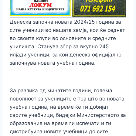
Денеска започна новата 2024/25 година за
сите ученици во нашата земја, кои ќе седнат
во своите клупи во основните и средните
училишта. Станува збор за вкупно 245
илјади ученици, за кои денеска официјално
започнува новата учебна година.
За разлика од минатите години, голема
поволност за учениците е тоа што во новата
учебна година, на време ќе ги добијат
своите учебници, бидејќи Министерството за
образование на време ги испечати и ги
дистрибуира новите учебници до сите