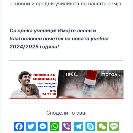
основни и средни училишта во нашата земја.
Со среќа ученици! Имајте лесен и
благословен почеток на новата учебна
2024/2025 година!
Сподели го ова:
F
T
M
W
Vi
T
S
W
M