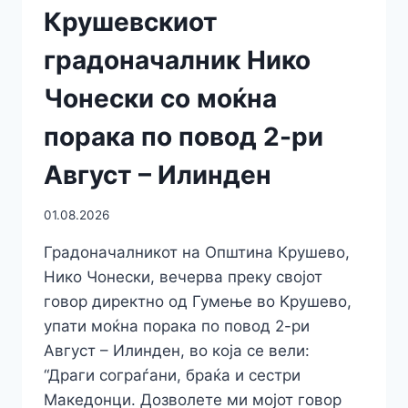
Крушевскиот
градоначалник Нико
Чонески со моќна
порака по повод 2-ри
Август – Илинден
01.08.2026
Градоначалникот на Општина Крушево,
Нико Чонески, вечерва преку својот
говор директно од Гумење во Kрушево,
упати моќна порака по повод 2-ри
Август – Илинден, во која се вели:
“Драги сограѓани, браќа и сестри
Македонци. Дозволете ми мојот говор