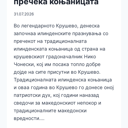
пречека коњаницата
31.07.2026
Во легендарното Крушево, денеска
започнаа илинденските празнувања со
пречекот на традиционалната
илинденската коњаница од страна на
крушевскиот градоначалник Нико
Чонески, кој им посака топло добре
дојде на сите присутни во Крушево.
Традиционалната илинденска коњаница
и оваа година во Крушево го донесе оној
патриотски дух, кој години наназад
сведочи за македонскиот непокор и
традиционалните македонски
вредности….