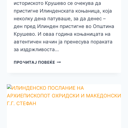
историското Крушево се очекува да
пристигне Илинденската коњаница, која
неколку дена патуваше, за да денес –
ден пред Илинден пристигне во Општина
Крушево. И оваа година коњаницата на
автентичен начин ја пренесува пораката
за издржливоста…
МАКЕДОНИЈА
ПРОЧИТАЈ ПОВЕЌЕ
ВЕЧНА!
ЗАПОЧНУВААТ
ИЛИНДЕНСКИТЕ
ПРАЗНУВАЊА
ВО
КРУШЕВО