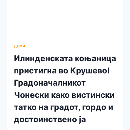
ДОМА
Илинденската коњаница
пристигна во Крушево!
Градоначалникот
Чонески како вистински
татко на градот, гордо и
достоинствено ја