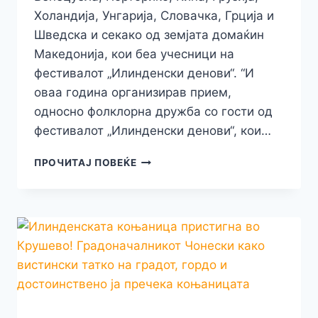
Холандија, Унгарија, Словачка, Грција и
Шведска и секако од земјата домаќин
Македонија, кои беа учесници на
фестивалот „Илинденски денови“. “И
оваа година организирав прием,
односно фолклорна дружба со гости од
фестивалот „Илинденски денови“, кои…
ГРАДОНАЧАЛНИКОТ
ПРОЧИТАЈ ПОВЕЌЕ
НА
БИТОЛА
ОРГАНИЗИРАШЕ
ПРИЕМ
НА
ГОСТИТЕ
ОД
ФЕСТИВАЛОТ
„ИЛИНДЕНСКИ
ДЕНОВИ“