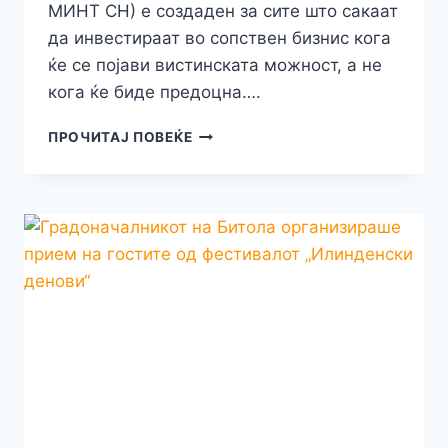
МИНТ СН) е создаден за сите што сакаат
да инвестираат во сопствен бизнис кога
ќе се појави вистинската можност, а не
кога ќе биде предоцна….
БИЗНИС
ПРОЧИТАЈ ПОВЕЌЕ
КРЕДИТОТ
ОД
МИНТ
КРЕДИТ
(ФД
МИНТ
СН)
Е
СОЗДАДЕН
ЗА
СИТЕ
ШТО
САКААТ
ДА
ИНВЕСТИРААТ