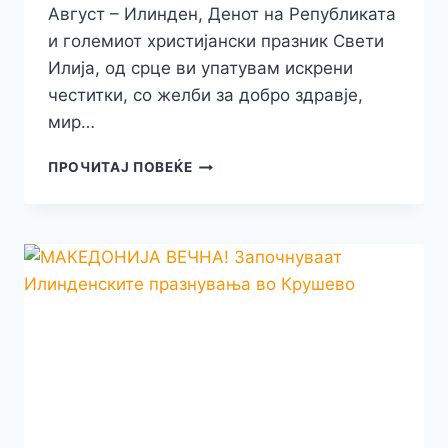
Август – Илинден, Денот на Републиката
и големиот христијански празник Свети
Илија, од срце ви упатувам искрени
честитки, со желби за добро здравје,
мир…
ГРАДОНАЧАЛНИКОТ
ПРОЧИТАЈ ПОВЕЌЕ
ПРОДАНОСКИ
СО
ЧЕСТИТКА
ДО
ГРАЃАНИТЕ
ПО
ПОВОД
2-
РИ
АВГУСТ
ИЛИНДЕН