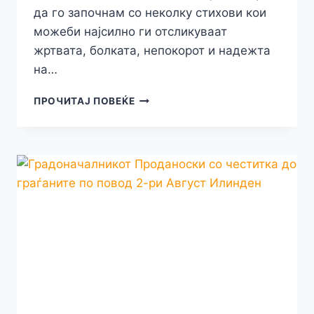
да го започнам со неколку стихови кои
можеби најсилно ги отсликуваат
жртвата, болката, непокорот и надежта
на…
КРУШЕВСКИОТ
ПРОЧИТАЈ ПОВЕЌЕ
ГРАДОНАЧАЛНИК
НИКО
ЧОНЕСКИ
СО
МОЌНА
ПОРАКА
ПО
ПОВОД
2-
РИ
АВГУСТ
–
ИЛИНДЕН