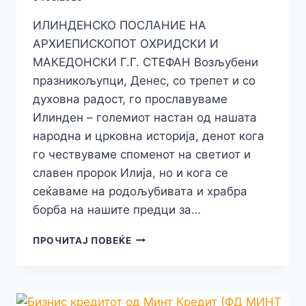
ИЛИНДЕНСКО ПОСЛАНИЕ НА
АРХИЕПИСКОПОТ ОХРИДСКИ И
МАКЕДОНСКИ Г.Г. СТЕФАН Возљубени
празникољупци, Денес, со трепет и со
духовна радост, го прославуваме
Илинден – големиот настан од нашата
народна и црковна историја, денот кога
го чествуваме споменот на светиот и
славен пророк Илија, но и кога се
сеќаваме на родољубивата и храбра
борба на нашите предци за…
ИЛИНДЕНСКО
ПРОЧИТАЈ ПОВЕЌЕ
ПОСЛАНИЕ
НА
АРХИЕПИСКОПОТ
ОХРИДСКИ