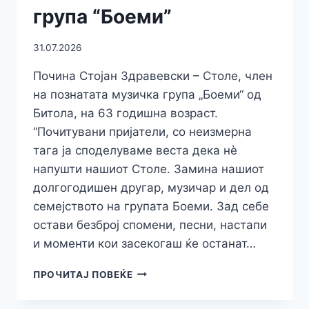
група “Боеми”
31.07.2026
Почина Стојан Здравевски – Столе, член
на познатата музичка група „Боеми“ од
Битола, на 63 годишна возраст.
“Почитувани пријатели, со неизмерна
тага ја споделуваме веста дека нè
напушти нашиот Столе. Замина нашиот
долгогодишен другар, музичар и дел од
семејството на групата Боеми. Зад себе
остави безброј спомени, песни, настапи
и моменти кои засекогаш ќе останат…
ПОЧИНА
ПРОЧИТАЈ ПОВЕЌЕ
ЛЕГЕНДАРНИОТ
СТОЈАН