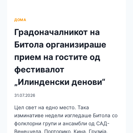
ВО
СОПСТВЕН
БИЗНИС
ДОМА
КОГА
Градоначалникот на
ЌЕ
СЕ
Битола организираше
ПОЈАВИ
ВИСТИНСКАТА
прием на гостите од
МОЖНОСТ,
А
фестивалот
НЕ
КОГА
„Илинденски денови“
ЌЕ
БИДЕ
ПРЕДОЦНА
31.07.2026
Цел свет на едно место. Така
изминативе недели изгледаше Битола со
фолклорни групи и ансамбли од САД-
Венецуела, Порторико, Кина, Грузија,