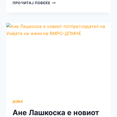
ИЛИНДЕНСКАТА
ПРОЧИТАЈ ПОВЕЌЕ
КОЊАНИЦА
ПРИСТИГНА
ВО
КРУШЕВО!
ГРАДОНАЧАЛНИКОТ
ЧОНЕСКИ
КАКО
ВИСТИНСКИ
ТАТКО
НА
ГРАДОТ,
ГОРДО
И
ДОСТОИНСТВЕНО
ЈА
ПРЕЧЕКА
КОЊАНИЦАТА
ДОМА
Ане Лашкоска е новиот