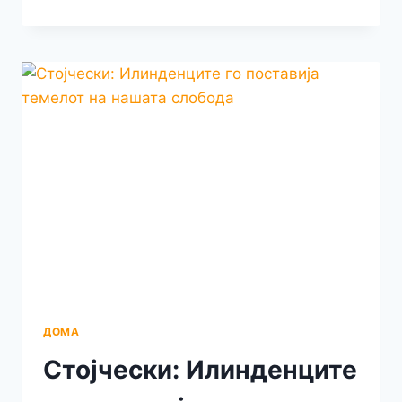
Е
ПРИЛЕПЧАНЕЦОТ
КОЈ
ВО
БИТОЛА
ГО
НАРУШУВАШЕ
ЈАВНИОТ
РЕД
И
МИР
ПРЕД
СТАДИОНОТ
„ПЕТАР
МИЛОШЕВСКИ“
ДОМА
Стојчески: Илинденците