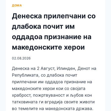
ДОМА
Денеска прилепчани со
длабока почит им
оддадоа признание на
македонските херои
02.08.2026
Денеска на 2 Август, Илинден, Денот на
Републиката, со длабока почит
прилпечани им оддадоа признание на
македонските херои кои со својата
храброст, пожртвуваност и љубов кон
татковината ги вградија своите животи
во темелите на македонската држава.