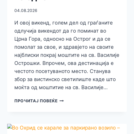
04.08.2026
И овој викенд, голем дел од граѓаните
одлучија викендот да го поминат во
Црна Гора, односно на Острог и да се
помолат за свое, и здравјето на своите
најблиски покрај моштите на св. Василије
Острошки. Впрочем, ова дестинација е
честото посетуваното место. Станува
збор за вистинско светилиште каде што
моќта од моштитие на св. Василије…
ОСТРОГ
ПРОЧИТАЈ ПОВЕЌЕ
–
МАНАСТИРОТ
КАДЕ
ШТО
СПОКОЈОТ