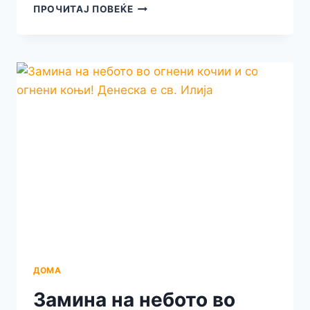
ВНИМАВАЈТЕ
ПРОЧИТАЈ ПОВЕЌЕ
КАКО
ВОЗИТЕ
ВО
ОХРИД
И
КОН
ПЛАЖИТЕ!
КАМЕРИТЕ
НА
СЕЈФ
СИТИ
ЌЕ
БИДАТ
СТАВЕНИ
ВО
ФУНКЦИЈА
СЕКОЈА
МОМЕНТ
ДОМА
Замина на небото во