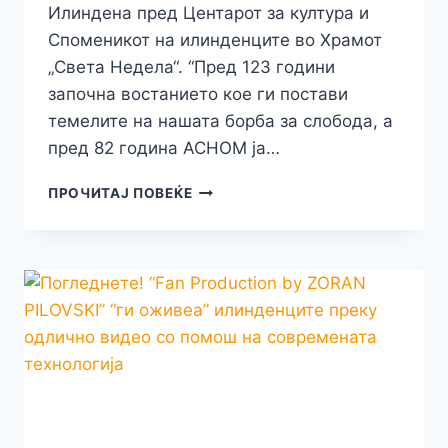
Илиндена пред Центарот за култура и
Споменикот на илинденците во Храмот
„Света Недела“. “Пред 123 години
започна востанието кое ги постави
темелите на нашата борба за слобода, а
пред 82 година АСНОМ ја…
БИТОЛА
ПРОЧИТАЈ ПОВЕЌЕ
И
БИТОЛЧАНИ
ГО
ОДБЕЛЕЖАА
ГОЛЕМИОТ
ПРАЗНИК
2
АВГУСТ
–
ИЛИНДЕН