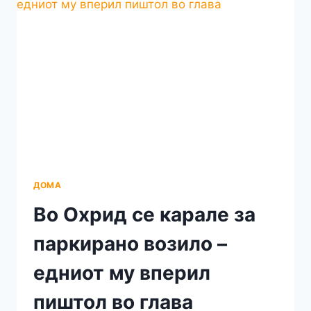
И
ТИШИНАТА
СЕ
СПОЈУВААТ
ВО
ЕДНО
ДОМА
Во Охрид се карале за
паркирано возило –
едниот му вперил
пиштол во глава