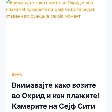
ZORAN
PILOVSKI”
“ГИ
ОЖИВЕА”
ИЛИНДЕНЦИТЕ
ПРЕКУ
ОДЛИЧНО
ВИДЕО
СО
ПОМОШ
НА
СОВРЕМЕНАТА
ТЕХНОЛОГИЈА
ДОМА
Внимавајте како возите
во Охрид и кон плажите!
Камерите на Сејф Сити