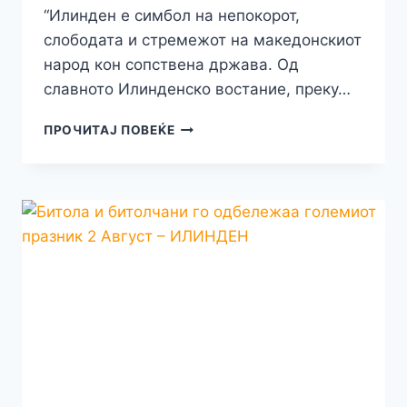
“Илинден е симбол на непокорот,
слободата и стремежот на македонскиот
народ кон сопствена држава. Од
славното Илинденско востание, преку…
ДЕНЕСКА
ПРОЧИТАЈ ПОВЕЌЕ
ПРИЛЕПЧАНИ
СО
ДЛАБОКА
ПОЧИТ
ИМ
ОДДАДОА
ПРИЗНАНИЕ
НА
МАКЕДОНСКИТЕ
ХЕРОИ