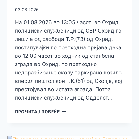
03.08.2026
На 01.08.2026 во 13:05 часот во Охрид,
полициски службеници од СВР Охрид го
лишија од слобода Т.Р.(73) од Охрид,
постапувајќи по претходна пријава дека
во 12:00 часот во ходник од станбена
зграда во Охрид, по претходно
недоразбирање околу паркирано возило
вперил пиштол кон Г.К.(51) од Скопје, кој
престојувал во истата зграда. Потоа
полициски службеници од Одделот…
ВО
ПРОЧИТАЈ ПОВЕЌЕ
ОХРИД
СЕ
КАРАЛЕ
ЗА