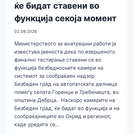
ќе бидат ставени во
функција секоја момент
02.08.2026
Министерството за внатрешни работи ја
известува јавноста дека по извршеното
финално тестирање ставени се во
функција безбедносните камери на
системот за сообраќаен надзор
Безбеден град на автопатската делница
помеѓу селата Горенци и Требеништа, во
општина Дебрца. Наскоро камерите на
Безбеден град, ќе бидат во функција и на
сообраќајниците во Охрид и регионот,
каде уредите се…