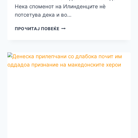
Нека споменот на Илинденците нè
потсетува дека и во…
ЧОНЕСКИ
ПРОЧИТАЈ ПОВЕЌЕ
НА
ПАНИХИДАТА
ВО
ЧЕСТ
И
ВЕЧЕН
СПОМЕН
НА
ЗАГИНАТИТЕ
ИЛИНДЕНЦИ
ВО
ЦРКВАТА
„СВ.
НИКОЛА“
ВО
КРУШЕВО