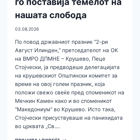
го поставија темелот на
нашата слобода
03.08.2026
По повод државниот празник “2-ри
Август Илинден,” претседателот на ОК
на ВМРО ДПМНЕ – Крушево, Пеце
Стојчески, ја предводеше делегацијата
на крушевскиот Општински комитет за
време на овој голем празник, која
положи свежо свеќе пред споменикот на
Мечкин Камен како и во споменикот
“Македониум” во Крушево. Исто така,
Стојчески присуствуваше на панихидата
во црквата „Св….
СТОЈЧЕСКИ: