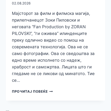
02.08.2026
Мајсторот за филм и филмска магија,
прилепчанецот Зоки Пиловски и
неговата “Fan Production by ZORAN
PILOVSKI”, “ги оживеа” илинденците
преку одлично видео со помош на
современата технологија. Ова не се
само фотографии. Ова се сведоштва за
едно време исполнето со надеж,
храброст и саможртва. Лицата што ги
гледаме не се ликови од минатото. Тие
се…
ПОГЛЕДНЕТЕ!
ПРОЧИТАЈ ПОВЕЌЕ
“FAN
PRODUCTION
BY