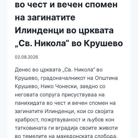
во чест и вечен спомен
на загинатите
Илинденци во црквата
„Св. Никола“ во Крушево
02.08.2026
Денес во црквата „Св. Никола“ во
Крушево, градоначалникот на Општина
Крушево, Нико Чонески, заедно со
неговата сопруга присуствуваа на
панихидата во чест и вечен спомен на
загинатите Илинденци, кои со својата
храброст, пожртвуваност и љубов кон
татковината ги вградија своите животи
во темелите на македонската слобода.