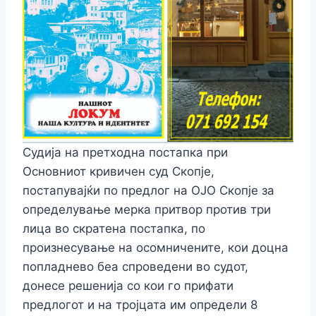
Судија на претходна постапка при
Основниот кривичен суд Скопје,
постапувајќи по предлог на ОЈО Скопје за
определување мерка притвор против три
лица во скратена постапка, по
произнесување на осомничените, кои доцна
попладнево беа спроведени во судот,
донесе решенија со кои го прифати
предлогот и на тројцата им определи 8