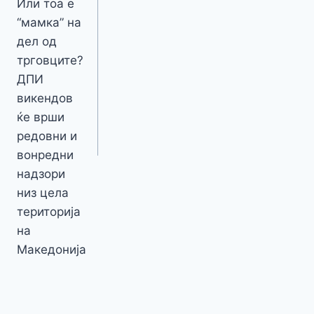
Или тоа е
“мамка” на
дел од
трговците?
ДПИ
викендов
ќе врши
редовни и
вонредни
надзори
низ цела
територија
на
Македонија