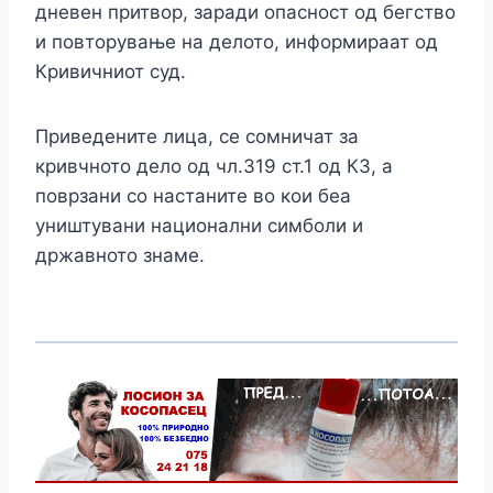
дневен притвор, заради опасност од бегство
и повторување на делото, информираат од
Кривичниот суд.
Приведените лица, се сомничат за
кривчното дело од чл.319 ст.1 од КЗ, а
поврзани со настаните во кои беа
уништувани национални симболи и
државното знаме.