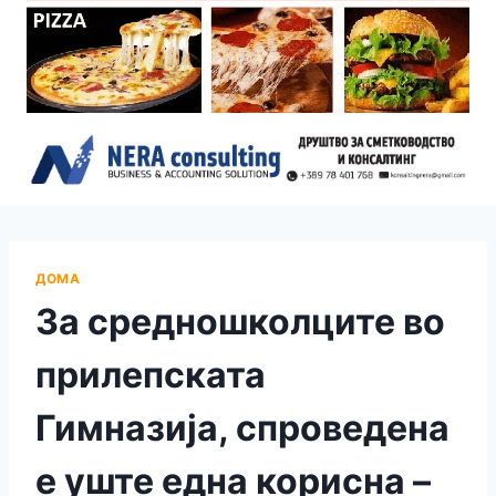
ДОМА
За средношколците во
прилепската
Гимназија, спроведена
е уште една корисна –