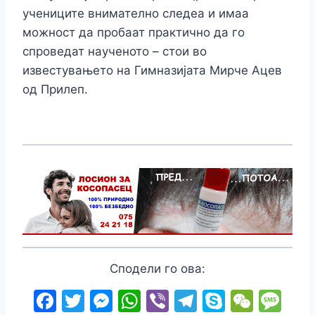
учениците внимателно следеа и имаа
можност да пробаат практично да го
спроведат наученото – стои во
известувањето на Гимназијата Мирче Ацев
од Прилеп.
Сподели го ова:
F
T
M
W
Vi
T
S
W
M