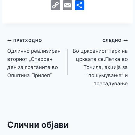
a
w
e
h
b
el
k
e
e
C
E
S
c
itt
s
at
er
e
y
C
s
o
m
h
e
er
s
s
gr
p
h
s
p
ai
ar
b
e
A
a
e
at
a
y
l
e
o
n
p
m
g
Навигација
Li
ПРЕТХОДНО
СЛЕДНО
o
g
p
e
n
Одлично реализиран
Во црковниот парк на
на
k
er
вториот „Отворен
црквата св.Петка во
k
напис
ден за граѓаните во
Точила, акција за
Општина Прилеп“
“пошумување” и
пресадување
Слични објави