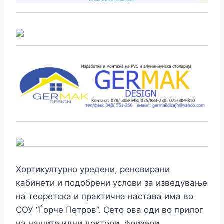
Хортикултурно уредени, реновирани
кабинети и подобрени услови за изведување
на теоретска и практична настава има во
СОУ “Ѓорче Петров”. Сето ова оди во прилог
на нашите идни доктори, фризери,