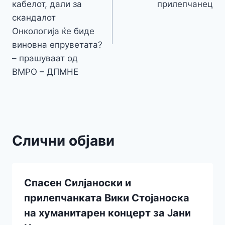
кабелот, дали за
прилепчанец
скандалот
Онкологија ќе биде
виновна епруветата?
– прашуваат од
ВМРО – ДПМНЕ
Слични објави
Спасен Силјаноски и
прилепчанката Вики Стојаноска
на хуманитарен концерт за Јани